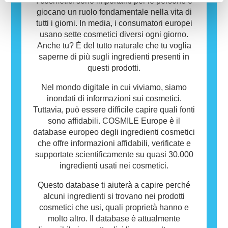
risultare allergenici per alcune persone. Ciò
I cosmetici sono importanti per le persone e
non significa che il prodotto non sia sicuro da
giocano un ruolo fondamentale nella vita di
utilizzare per gli altri.
tutti i giorni. In media, i consumatori europei
usano sette cosmetici diversi ogni giorno.
Anche tu? È del tutto naturale che tu voglia
saperne di più sugli ingredienti presenti in
questi prodotti.
Nel mondo digitale in cui viviamo, siamo
inondati di informazioni sui cosmetici.
Tuttavia, può essere difficile capire quali fonti
sono affidabili. COSMILE Europe è il
database europeo degli ingredienti cosmetici
che offre informazioni affidabili, verificate e
supportate scientificamente su quasi 30.000
ingredienti usati nei cosmetici.
Questo database ti aiuterà a capire perché
alcuni ingredienti si trovano nei prodotti
cosmetici che usi, quali proprietà hanno e
molto altro. Il database è attualmente