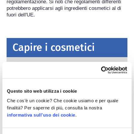
regolamentazione. Si noti che regolamenti differenti 
potrebbero applicarsi agli ingredienti cosmetici al di 
fuori dell'UE.
Capire i cosmetici
Come viene garantita la sicurezza dei
cosmetici in Europa?
Leggi severe garantiscono che i cosmetici e i
prodotti per l’igiene personale venduti
Questo sito web utilizza i cookie
nell’Unione europea siano sicuri da usare per
le persone. Le aziende e le autorità di
leggi di più
Che cos’è un cookie? Che cookie usiamo e per quale
regolamentazione nazionali ed europee
finalità? Per saperne di più, consulta la nostra
Cosa dovrei sapere sugli interferenti
condividono la responsabilità di mantenere
informativa sull’uso dei cookie
.
endocrini?
sicuri i prodotti cosmetici.
Alcuni ingredienti usati nei prodotti cosmetici
sono stati dichiarati “interferenti endocrini”