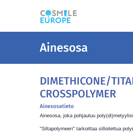
Ainesosa
DIMETHICONE/TITA
CROSSPOLYMER
Ainesosatieto
Ainesosa, joka pohjautuu poly(di)metyylisil
”Siltapolymeeri” tarkoittaa silloitettua pol