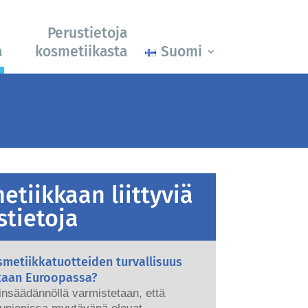
Perustietoja
a
kosmetiikasta
Suomi
etiikkaan liittyviä
stietoja
metiikkatuotteiden turvallisuus
taan Euroopassa?
ainsäädännöllä varmistetaan, että