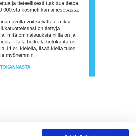
ttua ja tieteellisesti tutkittua tietoa
0 000:sta kosmetiikan ainesosasta.
nnan avulla voit selvittää, miksi
ikkatuotteissasi on tiettyjä
ia, mitä ominaisuuksia niillä on ja
muuta. Tällä hetkellä tietokanta on
la 14 eri kielellä, lisää kieliä tulee
ille myöhemmin.
ETOKANNASTA