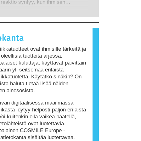
t riskit, myös mahdollisesti
 reaktio syntyy, kun ihmisen
ä.
mintaa häiritsevät ominaisuudet.
jestelmä reagoi aineisiin, jotka ovat
 ihmisille vaarattomia. Allergisen
iheuttavaa ainetta kutsutaan
ksi. Kosmetiikka- ja henkilökohtaisen
okanta
tuotteet saattavat sisältää ainesosia,
t olla joillekin ihmisille allergisoivia.
ikkatuotteet ovat ihmisille tärkeitä ja
itenkaan tarkoita, ettei muiden olisi
oleellisia tuotteita arjessa.
 käyttää tuotetta.
alaiset kuluttajat käyttävät päivittäin
ärin yli seitsemää erilaista
ikkatuotetta. Käytätkö sinäkin? On
ista haluta tietää lisää näiden
den ainesosista.
vän digitaalisessa maailmassa
ikasta löytyy helposti paljon erilaista
Voi kuitenkin olla vaikea päätellä,
etolähteistä ovat luotettavia.
palainen COSMILE Europe -
atietokanta sisältää luotettavaa,