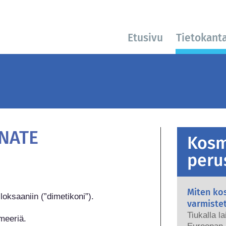
Etusivu
Tietokant
NATE
Kosm
peru
Miten kos
oksaaniin (”dimetikoni”).

varmiste
Tiukalla l
ymeeriä.