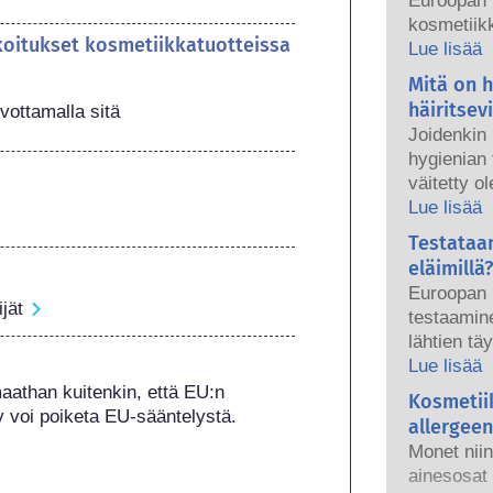
Euroopan 
kosmetiikk
koitukset kosmetiikkatuotteissa
tuotteet ov
Lue lisää
kansallise
Mitä on 
ovat yhde
häiritsev
vottamalla sitä
turvallisu
Joidenkin
hygienian 
väitetty o
aineita, ko
Lue lisää
hormoniem
Testataa
aine voi jä
eläimillä?
häiritsee 
Euroopan 
luonnonain
jät
testaamine
vain harvo
lähtien tä
enimmäkse
hygieniate
Lue lisää
osoitettu 
aikana – j
athan kuitenkin, että EU:n 
Kosmetii
Pätevien t
voimaantu
y voi poiketa EU-sääntelystä.
tekemissä 
allergeen
kehityksee
kosmetiikk
Monet niin
tuotteiden
edellytetä
ainesosat 
käyttää el