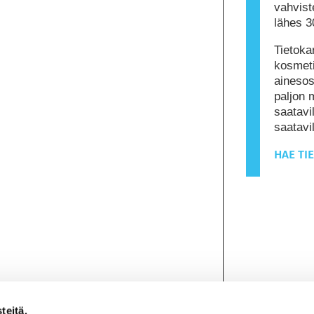
vahviste
lähes 3
Tietoka
kosmeti
ainesos
paljon 
saatavil
saatav
HAE TI
teitä.