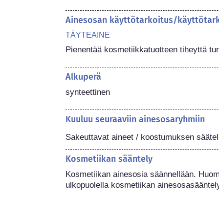
Ainesosan käyttötarkoitus/käyttötar
TÄYTEAINE
Pienentää kosmetiikkatuotteen tiheyttä tur
Alkuperä
synteettinen
Kuuluu seuraaviin ainesosaryhmiin
Sakeuttavat aineet / koostumuksen sääteli
Kosmetiikan sääntely
Kosmetiikan ainesosia säännellään. Huoma
ulkopuolella kosmetiikan ainesosasääntel