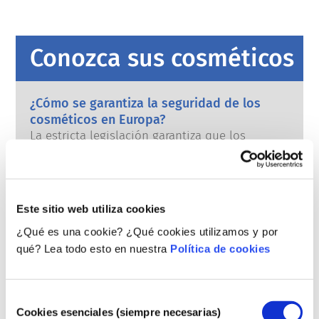
Conozca sus cosméticos
¿Cómo se garantiza la seguridad de los
cosméticos en Europa?
La estricta legislación garantiza que los
cosméticos que se vendan en la Unión
Europea sean seguros para las personas. Las
empresas y las autoridades reguladoras
leer más
nacionales y europeas tienen la
¿Qué debo saber sobre los disruptores
Este sitio web utiliza cookies
responsabilidad compartida de garantizar la
endocrinos?
seguridad de los productos cosméticos.
¿Qué es una cookie? ¿Qué cookies utilizamos y por
Se ha afirmado que algunos ingredientes
qué? Lea todo esto en nuestra
Política de cookies
utilizados en los productos cosméticos son
“disruptores endocrinos” porque pueden
imitar algunas de las propiedades de
leer más
Selección
nuestras hormonas. El hecho de que algo
¿Se prueban los cosméticos en animales?
Cookies esenciales (siempre necesarias)
de
pueda imitar a una hormona no significa