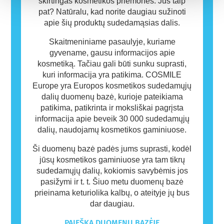
skirtingas kosmetikos priemones. Jūs taip
pat? Natūralu, kad norite daugiau sužinoti
apie šių produktų sudedamąsias dalis.
Skaitmeniniame pasaulyje, kuriame
gyvename, gausu informacijos apie
kosmetiką. Tačiau gali būti sunku suprasti,
kuri informacija yra patikima. COSMILE
Europe yra Europos kosmetikos sudedamųjų
dalių duomenų bazė, kurioje pateikiama
patikima, patikrinta ir moksliškai pagrįsta
informacija apie beveik 30 000 sudedamųjų
dalių, naudojamų kosmetikos gaminiuose.
Ši duomenų bazė padės jums suprasti, kodėl
jūsų kosmetikos gaminiuose yra tam tikrų
sudedamųjų dalių, kokiomis savybėmis jos
pasižymi ir t. t. Šiuo metu duomenų bazė
prieinama keturiolika kalbų, o ateityje jų bus
dar daugiau.
PAIEŠKA DUOMENŲ BAZĖJE