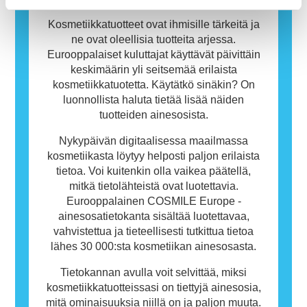
Tietokanta
ihmisille allergisoivia. Tämä ei kuitenkaan
tarkoita, ettei muiden olisi turvallista käyttää
Kosmetiikkatuotteet ovat ihmisille tärkeitä ja
tuotetta.
ne ovat oleellisia tuotteita arjessa.
Eurooppalaiset kuluttajat käyttävät päivittäin
keskimäärin yli seitsemää erilaista
kosmetiikkatuotetta. Käytätkö sinäkin? On
luonnollista haluta tietää lisää näiden
tuotteiden ainesosista.
Nykypäivän digitaalisessa maailmassa
kosmetiikasta löytyy helposti paljon erilaista
tietoa. Voi kuitenkin olla vaikea päätellä,
mitkä tietolähteistä ovat luotettavia.
Eurooppalainen COSMILE Europe -
ainesosatietokanta sisältää luotettavaa,
vahvistettua ja tieteellisesti tutkittua tietoa
lähes 30 000:sta kosmetiikan ainesosasta.
Tietokannan avulla voit selvittää, miksi
kosmetiikkatuotteissasi on tiettyjä ainesosia,
mitä ominaisuuksia niillä on ja paljon muuta.