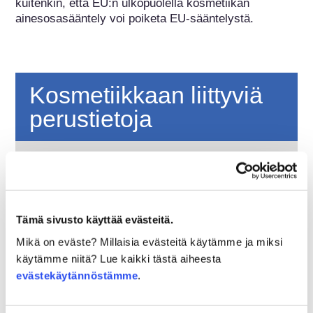
kuitenkin, että EU:n ulkopuolella kosmetiikan 
ainesosasääntely voi poiketa EU-sääntelystä.
Kosmetiikkaan liittyviä
perustietoja
Miten kosmetiikkatuotteiden turvallisuus
varmistetaan Euroopassa?
Tiukalla lainsäädännöllä varmistetaan, että
Euroopan unionissa myytävänä olevat
Tämä sivusto käyttää evästeitä.
kosmetiikka- ja henkilökohtaisen hygienian
tuotteet ovat turvallisia ihmisille. Yritykset
Lue lisää
Mikä on eväste? Millaisia evästeitä käytämme ja miksi
sekä kansalliset ja Euroopan unionin
käytämme niitä? Lue kaikki tästä aiheesta
Mitä on hyvä tietää hormonitoimintaa
viranomaiset ovat yhdessä vastuussa
evästekäytännöstämme
.
häiritsevistä kemikaaleista?
kosmetiikkatuotteiden turvallisuudesta.
Joidenkin kosmetiikassa ja henkilökohtaisen
hygienian tuotteissa käytettyjen ainesosien on