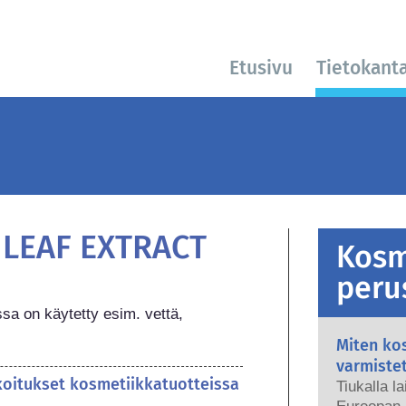
Etusivu
Tietokant
LEAF EXTRACT
Kosm
peru
ssa on käytetty esim. vettä, 
Miten kos
varmiste
koitukset kosmetiikkatuotteissa
Tiukalla l