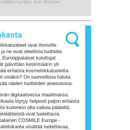
t riskit, myös mahdollisesti
 reaktio syntyy, kun ihmisen
ä.
mintaa häiritsevät ominaisuudet.
jestelmä reagoi aineisiin, jotka ovat
 ihmisille vaarattomia. Allergisen
iheuttavaa ainetta kutsutaan
ksi. Kosmetiikka- ja henkilökohtaisen
okanta
tuotteet saattavat sisältää ainesosia,
t olla joillekin ihmisille allergisoivia.
ikkatuotteet ovat ihmisille
itenkaan tarkoita, ettei muiden olisi
 ja ne ovat oleellisia tuotteita
 käyttää tuotetta.
. Eurooppalaiset kuluttajat
ät päivittäin keskimäärin yli
ää erilaista kosmetiikkatuotetta.
ö sinäkin? On luonnollista haluta
lisää näiden tuotteiden ainesosista.
vän digitaalisessa maailmassa
ikasta löytyy helposti paljon erilaista
Voi kuitenkin olla vaikea päätellä,
etolähteistä ovat luotettavia.
palainen COSMILE Europe -
atietokanta sisältää luotettavaa,