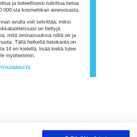
ttua ja tieteellisesti tutkittua tietoa
0 000:sta kosmetiikan ainesosasta.
nnan avulla voit selvittää, miksi
ikkatuotteissasi on tiettyjä
ia, mitä ominaisuuksia niillä on ja
muuta. Tällä hetkellä tietokanta on
la 14 eri kielellä, lisää kieliä tulee
ille myöhemmin.
ETOKANNASTA