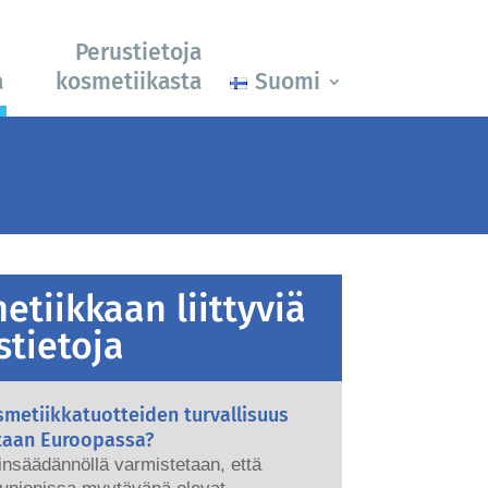
Perustietoja
a
kosmetiikasta
Suomi
etiikkaan liittyviä
stietoja
metiikkatuotteiden turvallisuus
taan Euroopassa?
ainsäädännöllä varmistetaan, että