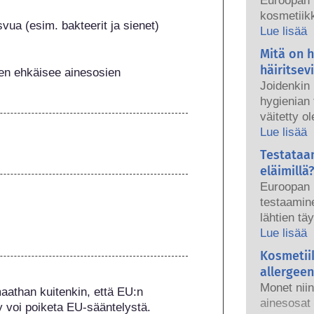
Euroopan 
kosmetiikk
vua (esim. bakteerit ja sienet)
tuotteet ov
Lue lisää
kansallise
Mitä on 
ovat yhde
häiritsev
ten ehkäisee ainesosien 
turvallisu
Joidenkin
hygienian 
väitetty o
aineita, ko
Lue lisää
hormoniem
Testataa
aine voi jä
eläimillä?
häiritsee 
Euroopan 
luonnonain
testaamine
vain harvo
lähtien tä
enimmäkse
hygieniate
Lue lisää
osoitettu 
aikana – j
Kosmetii
Pätevien t
voimaantu
tekemissä 
allergeen
kehityksee
kosmetiikk
Monet niin
athan kuitenkin, että EU:n 
tuotteiden
edellytetä
ainesosat 
y voi poiketa EU-sääntelystä.
käyttää el