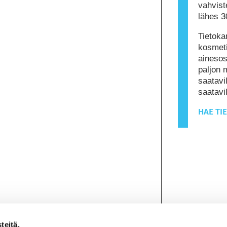
vahviste
lähes 3
Tietoka
kosmeti
ainesos
paljon 
saatavil
saatav
HAE TI
teitä.