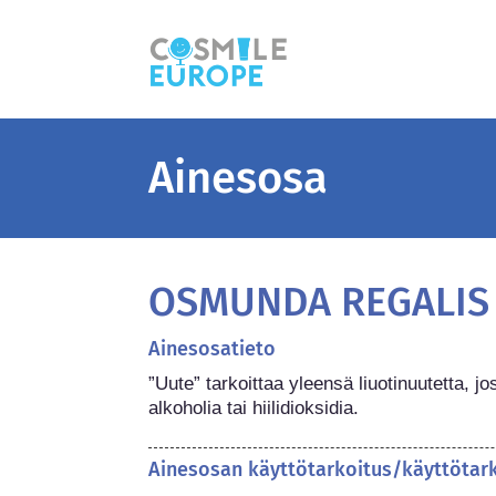
Ainesosa
OSMUNDA REGALIS 
Ainesosatieto
”Uute” tarkoittaa yleensä liuotinuutetta, jo
alkoholia tai hiilidioksidia.
Ainesosan käyttötarkoitus/käyttötar