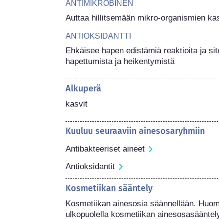
ANTIMIKROBINEN
Auttaa hillitsemään mikro-organismien kas
ANTIOKSIDANTTI
Ehkäisee hapen edistämiä reaktioita ja si
hapettumista ja heikentymistä
Alkuperä
kasvit
Kuuluu seuraaviin ainesosaryhmiin
Antibakteeriset aineet
Antioksidantit
Kosmetiikan sääntely
Kosmetiikan ainesosia säännellään. Huoma
ulkopuolella kosmetiikan ainesosasääntel