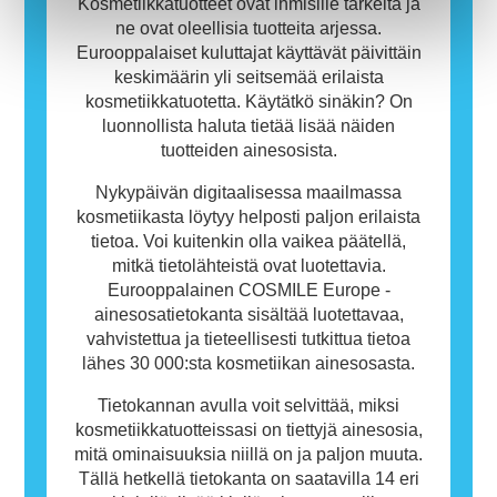
tarkoita, ettei muiden olisi turvallista käyttää
Kosmetiikkatuotteet ovat ihmisille tärkeitä ja
tuotetta.
ne ovat oleellisia tuotteita arjessa.
Eurooppalaiset kuluttajat käyttävät päivittäin
keskimäärin yli seitsemää erilaista
kosmetiikkatuotetta. Käytätkö sinäkin? On
luonnollista haluta tietää lisää näiden
tuotteiden ainesosista.
Nykypäivän digitaalisessa maailmassa
kosmetiikasta löytyy helposti paljon erilaista
tietoa. Voi kuitenkin olla vaikea päätellä,
mitkä tietolähteistä ovat luotettavia.
Eurooppalainen COSMILE Europe -
ainesosatietokanta sisältää luotettavaa,
vahvistettua ja tieteellisesti tutkittua tietoa
lähes 30 000:sta kosmetiikan ainesosasta.
Tietokannan avulla voit selvittää, miksi
kosmetiikkatuotteissasi on tiettyjä ainesosia,
mitä ominaisuuksia niillä on ja paljon muuta.
Tällä hetkellä tietokanta on saatavilla 14 eri