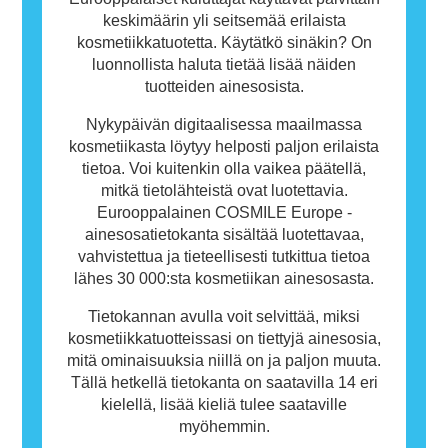
keskimäärin yli seitsemää erilaista
kosmetiikkatuotetta. Käytätkö sinäkin? On
luonnollista haluta tietää lisää näiden
tuotteiden ainesosista.
Nykypäivän digitaalisessa maailmassa
kosmetiikasta löytyy helposti paljon erilaista
tietoa. Voi kuitenkin olla vaikea päätellä,
mitkä tietolähteistä ovat luotettavia.
Eurooppalainen COSMILE Europe -
ainesosatietokanta sisältää luotettavaa,
vahvistettua ja tieteellisesti tutkittua tietoa
lähes 30 000:sta kosmetiikan ainesosasta.
Tietokannan avulla voit selvittää, miksi
kosmetiikkatuotteissasi on tiettyjä ainesosia,
mitä ominaisuuksia niillä on ja paljon muuta.
Tällä hetkellä tietokanta on saatavilla 14 eri
kielellä, lisää kieliä tulee saataville
myöhemmin.