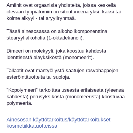
Amiinit ovat orgaanisia yhdisteitä, joissa keskellä 
olevaan typpiatomiin on sitoutuneena yksi, kaksi tai 
kolme alkyyli- tai aryyliryhmää.

Tässä ainesosassa on alkoholikomponenttina 
stearyylialkoholia (1-oktadekanoli).

Dimeeri on molekyyli, joka koostuu kahdesta 
identtisestä alayksiköstä (monomeerit).

Tallaatit ovat mäntyöljystä saatujen rasvahappojen 
esteröintituotteita tai suoloja.

”Kopolymeeri” tarkoittaa useasta erilaisesta (yleensä 
kahdesta) perusyksiköstä (monomeerista) koostuvaa 
polymeeriä.
Ainesosan käyttötarkoitus/käyttötarkoitukset
kosmetiikkatuotteissa