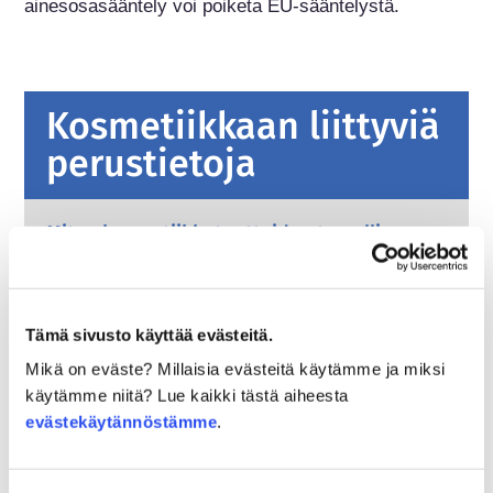
ainesosasääntely voi poiketa EU-sääntelystä.
Kosmetiikkaan liittyviä
perustietoja
Miten kosmetiikkatuotteiden turvallisuus
varmistetaan Euroopassa?
Tiukalla lainsäädännöllä varmistetaan, että
Euroopan unionissa myytävänä olevat
kosmetiikka- ja henkilökohtaisen hygienian
Tämä sivusto käyttää evästeitä.
tuotteet ovat turvallisia ihmisille. Yritykset
Lue lisää
Mikä on eväste? Millaisia evästeitä käytämme ja miksi
sekä kansalliset ja Euroopan unionin
Mitä on hyvä tietää hormonitoimintaa
käytämme niitä? Lue kaikki tästä aiheesta
viranomaiset ovat yhdessä vastuussa
häiritsevistä kemikaaleista?
evästekäytännöstämme
.
kosmetiikkatuotteiden turvallisuudesta.
Joidenkin kosmetiikassa ja henkilökohtaisen
hygienian tuotteissa käytettyjen ainesosien on
väitetty olevan hormonitoimintaa häiritseviä