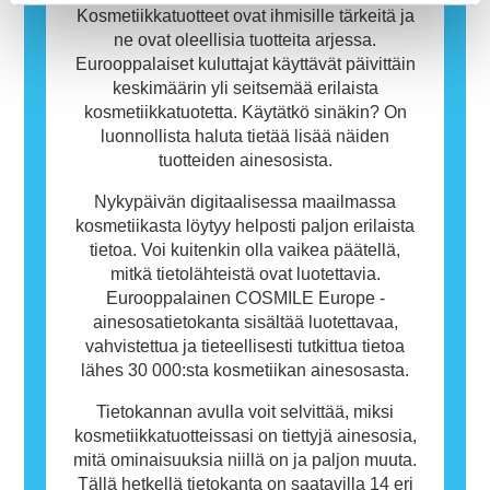
tarkoita, ettei muiden olisi turvallista käyttää
Kosmetiikkatuotteet ovat ihmisille tärkeitä ja
tuotetta.
ne ovat oleellisia tuotteita arjessa.
Eurooppalaiset kuluttajat käyttävät päivittäin
keskimäärin yli seitsemää erilaista
kosmetiikkatuotetta. Käytätkö sinäkin? On
luonnollista haluta tietää lisää näiden
tuotteiden ainesosista.
Nykypäivän digitaalisessa maailmassa
kosmetiikasta löytyy helposti paljon erilaista
tietoa. Voi kuitenkin olla vaikea päätellä,
mitkä tietolähteistä ovat luotettavia.
Eurooppalainen COSMILE Europe -
ainesosatietokanta sisältää luotettavaa,
vahvistettua ja tieteellisesti tutkittua tietoa
lähes 30 000:sta kosmetiikan ainesosasta.
Tietokannan avulla voit selvittää, miksi
kosmetiikkatuotteissasi on tiettyjä ainesosia,
mitä ominaisuuksia niillä on ja paljon muuta.
Tällä hetkellä tietokanta on saatavilla 14 eri