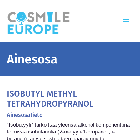
Ainesosa
ISOBUTYL METHYL
TETRAHYDROPYRANOL
Ainesosatieto
”Isobutyyli” tarkoittaa yleensä alkoholikomponenttina 
toimivaa isobutanolia (2-metyyli-1-propanoli, i-
butanoli) tai yleisesti ottaen haarautunutta, 