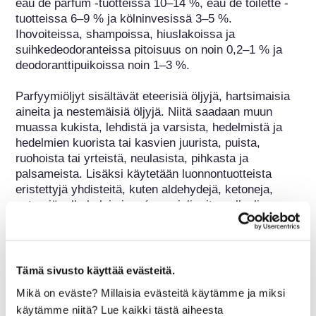
eau de parfum -tuotteissa 10–14 %, eau de toilette -
tuotteissa 6–9 % ja kölninvesissä 3–5 %. 
Ihovoiteissa, shampoissa, hiuslakoissa ja 
suihkedeodoranteissa pitoisuus on noin 0,2–1 % ja 
deodoranttipuikoissa noin 1–3 %.

Parfyymiöljyt sisältävät eteerisiä öljyjä, hartsimaisia 
aineita ja nestemäisiä öljyjä. Niitä saadaan muun 
muassa kukista, lehdistä ja varsista, hedelmistä ja 
hedelmien kuorista tai kasvien juurista, puista, 
ruohoista tai yrteistä, neulasista, pihkasta ja 
palsameista. Lisäksi käytetään luonnontuotteista 
eristettyjä yhdisteitä, kuten aldehydejä, ketoneja, 
esterejä, alkoholeja jne. (geranioli, sitronellaali, 
sitraali, eugenoli, mentoli). Puolisynteettisiä tuoksuja 
(sitronelloli, geranyyliasetaatti, jononi) ja synteettisiä 
tuoksuja (kuten fenyylietyylialkoholi ja linalooli) 
käytetään myös. Eläinperäisiä tuoksuja, kuten myskiä 
Tämä sivusto käyttää evästeitä.
ja ambraa, käytetään vain harvoin.
Mikä on eväste? Millaisia evästeitä käytämme ja miksi
käytämme niitä? Lue kaikki tästä aiheesta