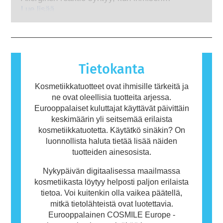
menetelmiä.
hormonitoimintaa häiritsevät ominaisuudet.
immuunijärjestelmä reagoi aineisiin, jotka ovat
Lue lisää
useimmille ihmisille vaarattomia. Allergisen
reaktion aiheuttavaa ainetta kutsutaan
allergeeniksi. Kosmetiikka- ja
henkilökohtaisen hygienian tuotteet saattavat
sisältää ainesosia, jotka voivat olla joillekin
Tietokanta
ihmisille allergisoivia. Tämä ei kuitenkaan
tarkoita, ettei muiden olisi turvallista käyttää
Kosmetiikkatuotteet ovat ihmisille tärkeitä ja
tuotetta.
ne ovat oleellisia tuotteita arjessa.
Eurooppalaiset kuluttajat käyttävät päivittäin
keskimäärin yli seitsemää erilaista
kosmetiikkatuotetta. Käytätkö sinäkin? On
luonnollista haluta tietää lisää näiden
tuotteiden ainesosista.
Nykypäivän digitaalisessa maailmassa
kosmetiikasta löytyy helposti paljon erilaista
tietoa. Voi kuitenkin olla vaikea päätellä,
mitkä tietolähteistä ovat luotettavia.
Eurooppalainen COSMILE Europe -