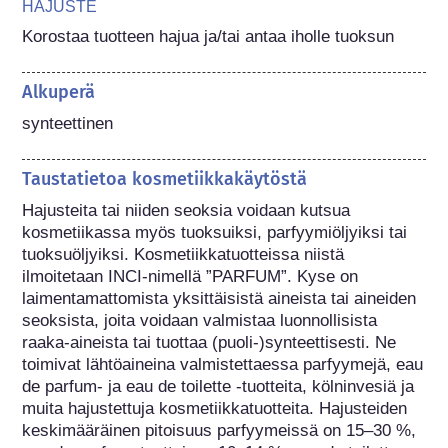
HAJUSTE
Korostaa tuotteen hajua ja/tai antaa iholle tuoksun
Alkuperä
synteettinen
Taustatietoa kosmetiikkakäytöstä
Hajusteita tai niiden seoksia voidaan kutsua 
kosmetiikassa myös tuoksuiksi, parfyymiöljyiksi tai 
tuoksuöljyiksi. Kosmetiikkatuotteissa niistä 
ilmoitetaan INCI-nimellä ”PARFUM”. Kyse on 
laimentamattomista yksittäisistä aineista tai aineiden 
seoksista, joita voidaan valmistaa luonnollisista 
raaka-aineista tai tuottaa (puoli-)synteettisesti. Ne 
toimivat lähtöaineina valmistettaessa parfyymejä, eau 
de parfum- ja eau de toilette -tuotteita, kölninvesiä ja 
muita hajustettuja kosmetiikkatuotteita. Hajusteiden 
keskimääräinen pitoisuus parfyymeissä on 15–30 %, 