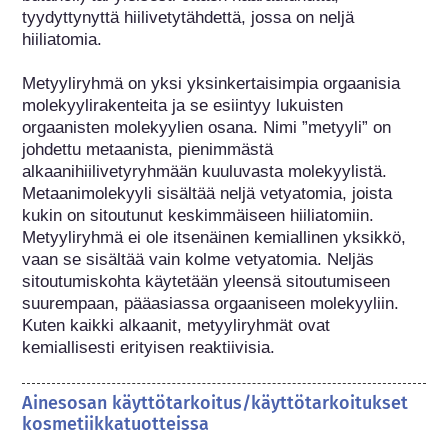
tyydyttynyttä hiilivetytähdettä, jossa on neljä 
hiiliatomia.

Metyyliryhmä on yksi yksinkertaisimpia orgaanisia 
molekyylirakenteita ja se esiintyy lukuisten 
orgaanisten molekyylien osana. Nimi ”metyyli” on 
johdettu metaanista, pienimmästä 
alkaanihiilivetyryhmään kuuluvasta molekyylistä. 
Metaanimolekyyli sisältää neljä vetyatomia, joista 
kukin on sitoutunut keskimmäiseen hiiliatomiin. 
Metyyliryhmä ei ole itsenäinen kemiallinen yksikkö, 
vaan se sisältää vain kolme vetyatomia. Neljäs 
sitoutumiskohta käytetään yleensä sitoutumiseen 
suurempaan, pääasiassa orgaaniseen molekyyliin. 
Kuten kaikki alkaanit, metyyliryhmät ovat 
kemiallisesti erityisen reaktiivisia.
Ainesosan käyttötarkoitus/käyttötarkoitukset
kosmetiikkatuotteissa