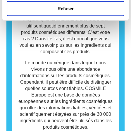
allergènes pour certaines personnes. Cela ne
Les produits cosmétiques jouent un rôle
Refuser
signifie pas que le produit n’est pas sûr pour
important dans notre vie quotidienne. En
les autres.
moyenne, les consommateurs européens
utilisent quotidiennement plus de sept
produits cosmétiques différents. C’est votre
cas ? Dans ce cas, il est normal que vous
vouliez en savoir plus sur les ingrédients qui
composent ces produits.
Le monde numérique dans lequel nous
vivons nous offre une abondance
d’informations sur les produits cosmétiques.
Cependant, il peut être difficile de distinguer
quelles sources sont fiables. COSMILE
Europe est une base de données
européennes sur les ingrédients cosmétiques
qui offre des informations fiables, vérifiées et
scientifiquement étayées sur près de 30 000
ingrédients qui peuvent être utilisés dans les
produits cosmétiques.