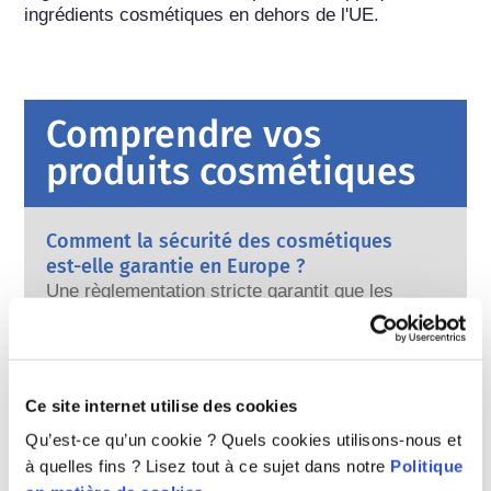
ingrédients cosmétiques en dehors de l'UE.
Comprendre vos
produits cosmétiques
Comment la sécurité des cosmétiques
est-elle garantie en Europe ?
Une règlementation stricte garantit que les
produits cosmétiques vendus dans l’Union
européenne sont sûrs pour les
consommateurs. Les entreprises et les
En savoir plus
autorités réglementaires nationales et
Que dire des perturbateurs endocriniens
Ce site internet utilise des cookies
européennes se partagent la responsabilité
?
d’assurer la sécurité des produits
Qu’est-ce qu’un cookie ? Quels cookies utilisons-nous et
Certains ingrédients utilisés dans les produits
cosmétiques.
à quelles fins ? Lisez tout à ce sujet dans notre
Politique
cosmétiques sont considérés comme des «