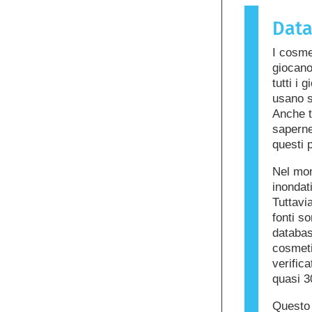
sostanza 
Dat
chiamata a
cura dell
I cosme
ingredient
giocano
per alcune
tutti i 
prodotto n
usano s
altri.
Anche t
saperne 
questi p
Nel mon
inondat
Tuttavia
fonti s
databas
cosmetic
verific
quasi 3
Questo 