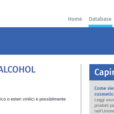
Home
Database
 ALCOHOL
Capir
Come vien
cosmetici
co o esteri vinilici e possibilmente 
Leggi seve
prodotti p
nell’Union