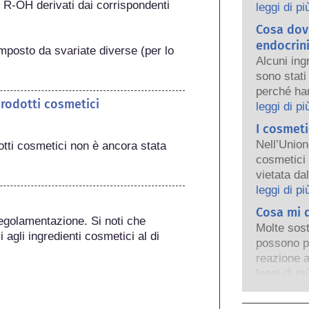
i R-OH derivati dai corrispondenti 
persone. L
leggi di pi
regolamen
Cosa dovr
condividon
endocrin
mposto da svariate diverse (per lo 
sicuri i pr
Alcuni ing
sono stati 
perché han
prodotti cosmetici
delle prop
leggi di pi
qualcosa è
I cosmeti
un ormone,
Nell’Union
otti cosmetici non è ancora stata 
effettivam
cosmetici 
sostanze, 
vietata da
ormoni, m
che fosse i
leggi di pi
e si tratt
cosmetici e
Cosa mi d
disturbi a
persona ha
egolamentazione. Si noti che 
valutazion
Molte sost
cercare al
 agli ingredienti cosmetici al di 
esperti sci
possono p
animali pe
sono obbli
reazione a
ingredient
tutti i pot
verifica q
leggi di pi
interferen
persona r
per la mag