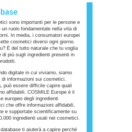
che provoca una reazione allergica è
abase
llergene. Cosmetici e prodotti per la
a persona possono contenere
tici sono importanti per le persone e
i che potrebbero risultare allergenici
 un ruolo fondamentale nella vita di
 persone. Ciò non significa che il
giorni. In media, i consumatori europei
on sia sicuro da utilizzare per gli
ette cosmetici diversi ogni giorno.
u? È del tutto naturale che tu voglia
di più sugli ingredienti presenti in
rodotti.
do digitale in cui viviamo, siamo
i di informazioni sui cosmetici.
, può essere difficile capire quali
ono affidabili. COSMILE Europe è il
e europeo degli ingredienti
i che offre informazioni affidabili,
ate e supportate scientificamente su
0.000 ingredienti usati nei cosmetici.
database ti aiuterà a capire perché