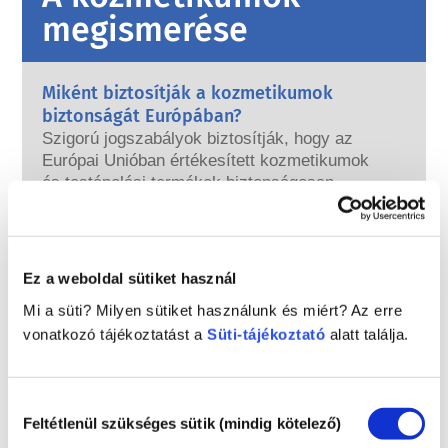
megismerése
Miként biztosítják a kozmetikumok
biztonságát Európában?
Szigorú jogszabályok biztosítják, hogy az
Európai Unióban értékesített kozmetikumok
és testápolási termékek biztonságosan
használhatók legyenek. A vállalatok, az
Tovább
országos és az európai szabályozó hatóságok
Mit kell tudnom az endokrin károsító
közösen felelősek a kozmetikai termékek
anyagokról?
biztonságának megőrzéséért.
Ez a weboldal sütiket használ
A kozmetikai termékekben használt egyes
összetevőkről azt állították, hogy „endokrin
Mi a süti? Milyen sütiket használunk és miért? Az erre
károsítók”, mivel képesek utánozni
vonatkozó tájékoztatást a
Süti-tájékoztató
alatt találja.
hormonjaink bizonyos tulajdonságait. Csak
Tovább
azért, mert valami képes utánozni egy
A kozmetikai termékeket tesztelik
hormont, még nem jelenti azt, hogy
állatokon? Nem!
Hozzájárulás
megzavarja endokrin rendszerünket. Sok
Feltétlenül szükséges sütik (mindig kötelező)
Az Európai Unióban 2013 óta teljes mértékben
kiválasztása
anyag, köztük a természetesek is,