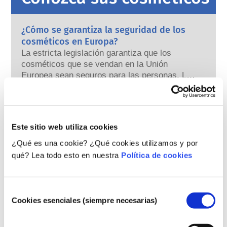
¿Cómo se garantiza la seguridad de los
cosméticos en Europa?
La estricta legislación garantiza que los
cosméticos que se vendan en la Unión
Europea sean seguros para las personas. Las
empresas y las autoridades reguladoras
leer más
nacionales y europeas tienen la
¿Qué debo saber sobre los disruptores
responsabilidad compartida de garantizar la
endocrinos?
seguridad de los productos cosméticos.
Se ha afirmado que algunos ingredientes
Este sitio web utiliza cookies
utilizados en los productos cosméticos son
¿Qué es una cookie? ¿Qué cookies utilizamos y por
“disruptores endocrinos” porque pueden imitar
qué? Lea todo esto en nuestra
Política de cookies
algunas de las propiedades de nuestras
leer más
hormonas. El hecho de que algo pueda imitar
¿Se prueban los cosméticos en animales?
a una hormona no significa que vaya a alterar
¡No!
Selección
nuestro sistema endocrino. Muchas
En la Unión Europea, la experimentación de
Cookies esenciales (siempre necesarias)
de
sustancias, incluidas las naturales, imitan a
cosméticos en animales está totalmente
consentimiento
las hormonas, pero muy pocas, en su mayoría
prohibida desde 2013. Durante los últimos 30
potentes medicamentos, han demostrado