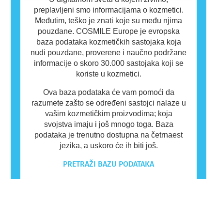
preplavljeni smo informacijama o kozmetici.
Međutim, teško je znati koje su među njima
pouzdane. COSMILE Europe je evropska
baza podataka kozmetičkih sastojaka koja
nudi pouzdane, proverene i naučno podržane
informacije o skoro 30.000 sastojaka koji se
koriste u kozmetici.
Ova baza podataka će vam pomoći da
razumete zašto se određeni sastojci nalaze u
vašim kozmetičkim proizvodima; koja
svojstva imaju i još mnogo toga. Baza
podataka je trenutno dostupna na četrnaest
jezika, a uskoro će ih biti još.
PRETRAŽI BAZU PODATAKA