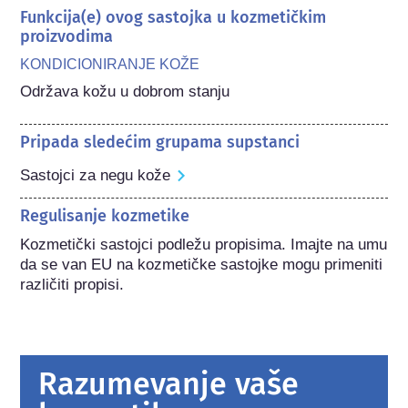
Funkcija(e) ovog sastojka u kozmetičkim
proizvodima
KONDICIONIRANJE KOŽE
Održava kožu u dobrom stanju
Pripada sledećim grupama supstanci
Sastojci za negu kože
Regulisanje kozmetike
Kozmetički sastojci podležu propisima. Imajte na umu 
da se van EU na kozmetičke sastojke mogu primeniti 
različiti propisi.
Razumevanje vaše