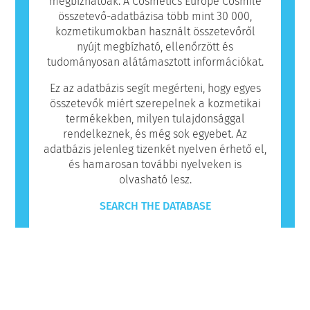
megbízhatóak. A Cosmetics Europe Cosmile
összetevő-adatbázisa több mint 30 000,
kozmetikumokban használt összetevőről
nyújt megbízható, ellenőrzött és
tudományosan alátámasztott információkat.
Ez az adatbázis segít megérteni, hogy egyes
összetevők miért szerepelnek a kozmetikai
termékekben, milyen tulajdonsággal
rendelkeznek, és még sok egyebet. Az
adatbázis jelenleg tizenkét nyelven érhető el,
és hamarosan további nyelveken is
olvasható lesz.
SEARCH THE DATABASE