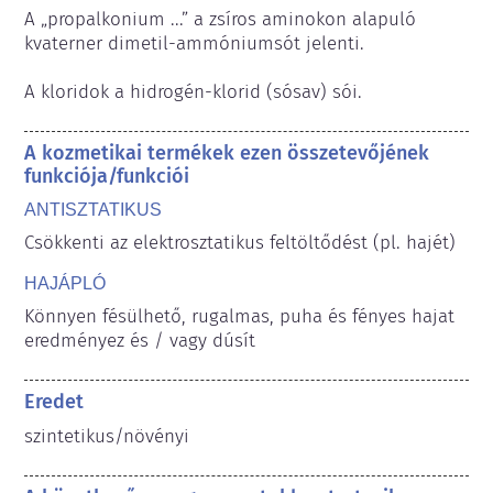
A „propalkonium ...” a zsíros aminokon alapuló 
kvaterner dimetil-ammóniumsót jelenti.

A kloridok a hidrogén-klorid (sósav) sói.
A kozmetikai termékek ezen összetevőjének
funkciója/funkciói
ANTISZTATIKUS
Csökkenti az elektrosztatikus feltöltődést (pl. hajét)
HAJÁPLÓ
Könnyen fésülhető, rugalmas, puha és fényes hajat 
eredményez és / vagy dúsít
Eredet
szintetikus/növényi