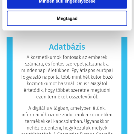
értékelhesse a kozmetikai összetevők és
Minden süti engedélyezése
vállalatoknak törvényileg kötelesek elvégezni,
akkor fordul elő, amikor az ember
termékek biztonságosságát.
lefedik az összes lehetséges kockázatot,
immunrendszere olyan anyagokra reagál,
Tovább
beleértve a potenciális endokrin zavarokat
amelyek a legtöbb ember számára
Megtagad
okozókat is.
ártalmatlanok. Az allergiás reakciót kiváltó
anyagot allergénnek nevezzük. A kozmetikai
és testápolási termékek olyan összetevőket
tartalmazhatnak, amelyek egyes emberek
Adatbázis
számára allergiát okozhatnak. Ez nem jelenti
azt, hogy a termék mások számára nem
A kozmetikumok fontosak az emberek
biztonságos.
számára, és fontos szerepet játszanak a
mindennapi életükben. Egy átlagos európai
fogyasztó naponta több mint hét különböző
kozmetikumot használ. Ön is? Magától
értetődik, hogy többet szeretne megtudni
ezen termékek összetevőiről.
A digitális világban, amelyben élünk,
információk özöne zúdul ránk a kozmetikai
termékekkel kapcsolatban. Ugyanakkor
nehéz eldönteni, hogy közülük melyek