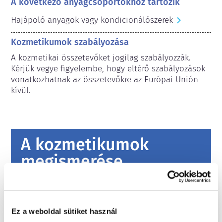
A következő anyagcsoportokhoz tartozik
Hajápoló anyagok vagy kondicionálószerek
Kozmetikumok szabályozása
A kozmetikai összetevőket jogilag szabályozzák. 
Kérjük vegye figyelembe, hogy eltérő szabályozások 
vonatkozhatnak az összetevőkre az Európai Unión 
kívül.
A kozmetikumok
megismerése
Miként biztosítják a kozmetikumok
biztonságát Európában?
Ez a weboldal sütiket használ
Szigorú jogszabályok biztosítják, hogy az