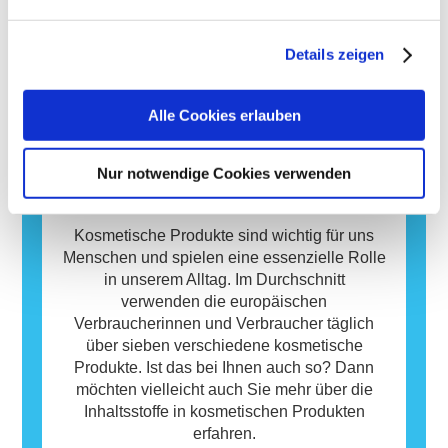
Tierversuchen für die Bewertung der
Sicherheitsbewertungen der kosmetischen
Viele Stoffe, egal ob natürlich oder künstlich
Sicherheit von Kosmetik-Inhaltsstoffen und -
Produkte durch qualifizierte wissenschaftliche
hergestellt, können eine allergische Reaktion
Produkten zu entwickeln.
Details zeigen
Experten, zu denen die Unternehmen
hervorrufen. Eine allergische Reaktion tritt
gesetzlich verpflichtet sind, decken alle
auf, wenn das Immunsystem einer Person auf
Mehr erfahren
potenziellen Risiken ab, einschließlich
Stoffe reagiert, die für die meisten Menschen
Alle Cookies erlauben
möglicher Störungen des Hormonsystems.
harmlos sind. Ein Stoff, der eine allergische
Reaktion hervorruft, wird als Allergen
bezeichnet. Kosmetika und
Nur notwendige Cookies verwenden
Körperpflegeprodukte können Inhaltsstoffe
Datenbank
enthalten, die bei manchen Menschen eine
Allergie auslösen können. Das bedeutet
Kosmetische Produkte sind wichtig für uns
jedoch nicht, dass das Produkt für andere
Menschen und spielen eine essenzielle Rolle
Personen nicht sicher ist.
in unserem Alltag. Im Durchschnitt
verwenden die europäischen
Verbraucherinnen und Verbraucher täglich
über sieben verschiedene kosmetische
Produkte. Ist das bei Ihnen auch so? Dann
möchten vielleicht auch Sie mehr über die
Inhaltsstoffe in kosmetischen Produkten
erfahren.