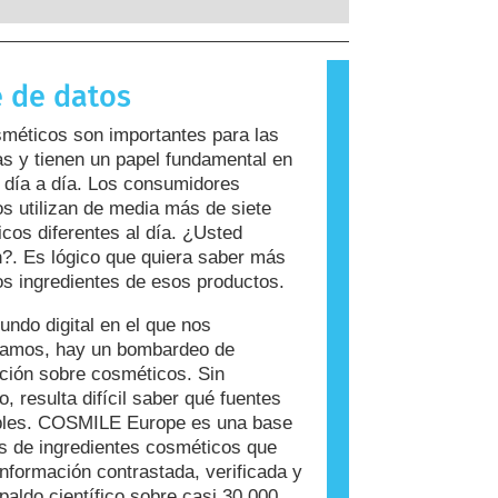
 a sustancias que son inofensivas
ayoría de las personas. Una
 que causa una reacción alérgica se
 de datos
rgeno. Los cosméticos y productos de
ersonal pueden contener ingredientes
méticos son importantes para las
n resultar alergénicos para algunas
s y tienen un papel fundamental en
Esto no significa que el producto no
 día a día. Los consumidores
 para que otros lo utilicen.
s utilizan de media más de siete
cos diferentes al día. ¿Usted
?. Es lógico que quiera saber más
os ingredientes de esos productos.
undo digital en el que nos
ramos, hay un bombardeo de
ción sobre cosméticos. Sin
, resulta difícil saber qué fuentes
ables. COSMILE Europe es una base
s de ingredientes cosméticos que
información contrastada, verificada y
paldo científico sobre casi 30.000