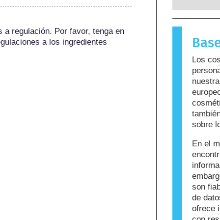
reacciona
para la m
sustancia
a regulación. Por favor, tenga en 
Base
llama alé
gulaciones a los ingredientes 
cuidado p
Los cos
que puede
persona
personas. 
nuestra
sea seguro
europeo
cosméti
también
sobre l
En el m
encont
informa
embargo
son fi
de dato
ofrece 
con res