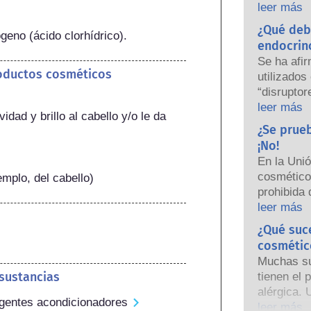
empresas 
leer más
nacionales
¿Qué deb
geno (ácido clorhídrico).
responsabi
endocrin
seguridad
Se ha afi
roductos cosméticos
utilizados
“disruptor
algunas d
leer más
vidad y brillo al cabello y/o le da 
hormonas.
¿Se prue
una hormon
¡No!
nuestro s
En la Uni
sustancias
cosmético
emplo, del cabello)
hormonas,
prohibida 
potentes 
años, muc
leer más
causar alt
prohibició
¿Qué suc
Las rigur
personal h
los produc
cosmétic
desarrollo
científico
Muchas sus
las herra
están lega
 sustancias
tienen el 
animales p
cubren tod
alérgica. 
ingredien
 Agentes acondicionadores
la posible
el sistem
leer más