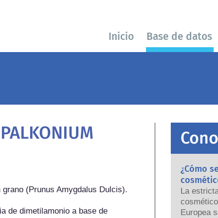
Inicio
Base de datos
PALKONIUM
Cono
¿Cómo se 
cosmétic
n grano (Prunus Amygdalus Dulcis).

La estrict
cosmético
ia de dimetilamonio a base de 
Europea s