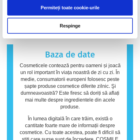
de către experți științifici calificați pe care
au potențialul de a provoca o reacție alergică.
animale pentru a evalua siguranța
Permiteți toate cookie-urile
companiile sunt obligate legal să le efectueze,
O reacție alergică apare atunci când sistemul
ingredientelor și produselor cosmetice.
acoperă toate riscurile potențiale, inclusiv cele
imunitar al unei persoane reacționează la
citiți mai multe
privind potențialele perturbări endocrine.
substanțe care sunt inofensive pentru
Respinge
majoritatea oamenilor. O substanță care
provoacă o reacție alergică se numește
alergen. Produsele cosmetice și de îngrijire
personală pot conține ingrediente care pot fi
Baza de date
alergene pentru unele persoane. Acest lucru
nu înseamnă că produsul nu este sigur pentru
Cosmeticele contează pentru oameni și joacă
utilizarea de către alte persoane.
un rol important în viața noastră de zi cu zi. În
medie, consumatorii europeni folosesc peste
șapte produse cosmetice diferite zilnic. Şi
dumneavoastră? Este firesc să doriți să aflați
mai multe despre ingredientele din acele
produse.
În lumea digitală în care trăim, există o
cantitate foarte mare de informații despre
cosmetice. Cu toate acestea, poate fi dificil să
știți care surse sunt de încredere. COSMILE