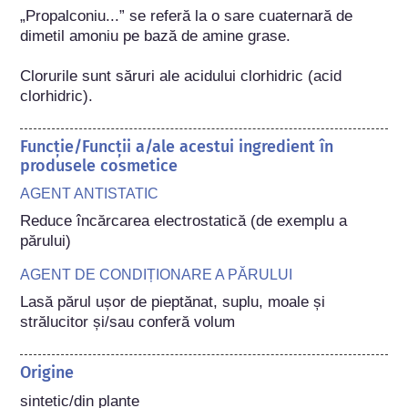
„Propalconiu...” se referă la o sare cuaternară de 
dimetil amoniu pe bază de amine grase.

Clorurile sunt săruri ale acidului clorhidric (acid 
clorhidric).
Funcție/Funcții a/ale acestui ingredient în
produsele cosmetice
AGENT ANTISTATIC
Reduce încărcarea electrostatică (de exemplu a 
părului)
AGENT DE CONDIȚIONARE A PĂRULUI
Lasă părul ușor de pieptănat, suplu, moale și 
strălucitor și/sau conferă volum
Origine
sintetic/din plante