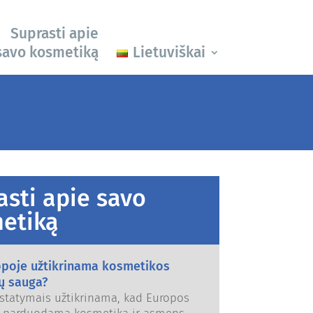
Suprasti apie
savo kosmetiką
Lietuviškai
asti apie savo
etiką
opoje užtikrinama kosmetikos
ų sauga?
 įstatymais užtikrinama, kad Europos