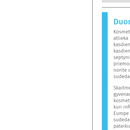
galimus e
nekenksm
sukelianti
ios medžiagos
alergenu.
Duo
gaminiuose
kuriems žm
Kosmeti
nereiškia
atliek
kitiems.
kasdien
kasdien
septyni
priemon
norite 
sudeda
Skaitm
gyvena
kosmeti
kuri in
Europe
sudeda
pateiki