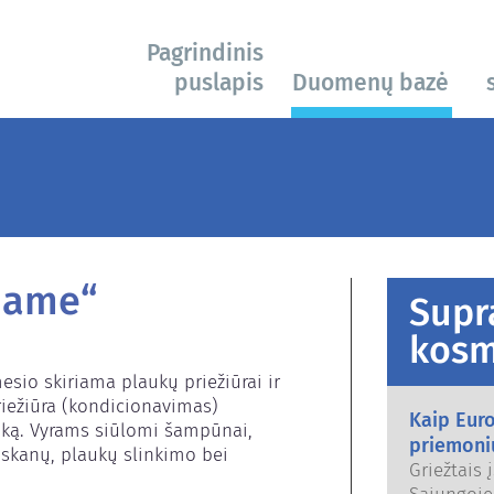
Pagrindinis
puslapis
Duomenų bazė
name“
Supr
kosm
o skiriama plaukų priežiūrai ir 
iežiūra (kondicionavimas) 
Kaip Eur
iką. Vyrams siūlomi šampūnai, 
priemoni
iskanų, plaukų slinkimo bei 
Griežtais