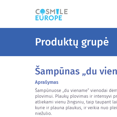
Produktų grupė
Šampūnas „du vie
Aprašymas
Šampūnuose „du viename“ vienodai dėmesi
plovimui. Plaukų plovimas ir intensyvi pr
atliekami vienu žingsniu, taip taupant la
kurie ir plauna plaukus, ir veikia nuo ple
niežulio.