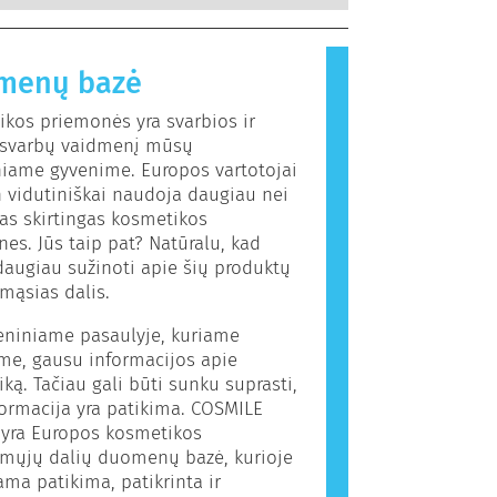
ndokrininės sistemos sutrikimus.
ingos daugumai žmonių. Medžiaga,
 alerginę reakciją, vadinama
 Kosmetikos ir asmens priežiūros
menų bazė
 gali būti ingredientų, kurie kai
onėms gali sukelti alergiją. Tai
kos priemonės yra svarbios ir
, kad produktas nėra saugus naudoti
a svarbų vaidmenį mūsų
iame gyvenime. Europos vartotojai
 vidutiniškai naudoja daugiau nei
as skirtingas kosmetikos
es. Jūs taip pat? Natūralu, kad
daugiau sužinoti apie šių produktų
mąsias dalis.
eniniame pasaulyje, kuriame
me, gausu informacijos apie
ką. Tačiau gali būti sunku suprasti,
formacija yra patikima. COSMILE
 yra Europos kosmetikos
mųjų dalių duomenų bazė, kurioje
ama patikima, patikrinta ir