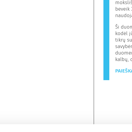
moksliš
beveik 
naudoj
Ši duo
kodėl 
tikrų s
savybėm
duomen
kalbų, 
PAIEŠK