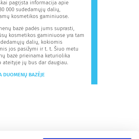
kai pagrįsta informacija apie
30 000 sudedamųjų dalių,
amų kosmetikos gaminiuose.
menų bazė padės jums suprasti,
jūsų kosmetikos gaminiuose yra tam
udedamųjų dalių, kokiomis
is jos pasižymi ir t. t. Šiuo metu
ų bazė prieinama keturiolika
o ateityje jų bus dar daugiau.
A DUOMENŲ BAZĖJE