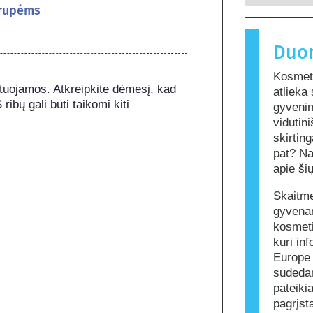
sistemos 
nekenksmi
grupėms
sukelianti
Kosmetiko
Duo
gali būti 
žmonėms ga
Kosmeti
kad produ
uojamos. Atkreipkite dėmesį, kad 
atlieka
ų gali būti taikomi kiti 
gyvenim
vidutin
skirtin
pat? Na
apie ši
Skaitme
gyvenam
kosmeti
kuri in
Europe
sudedam
pateiki
pagrįst