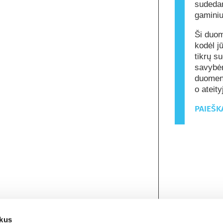
sudeda
gamini
Ši duom
kodėl j
tikrų s
savybėm
duomenų
o ateit
PAIEŠK
ukus