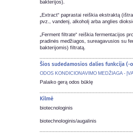
bakterijos).

„Extract“ paprastai reiškia ekstraktą (ištra
pvz., vandenį, alkoholį arba anglies dioksi
„Ferment filtrate“ reiškia fermentacijos p
pradinės medžiagos, sureagavusios su ferm
bakterijomis) filtratą.
Šios sudedamosios dalies funkcija (
ODOS KONDICIONAVIMO MEDŽIAGA - ĮV
Palaiko gerą odos būklę
Kilmė
biotecnologinis

biotechnologinis/augalinis