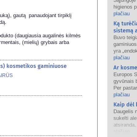
Sąjungoje
higienos 
naudoti. Į
plačiau
uką), gautą  panaudojant tirpiklį 
reguliavim
dą.

Ką turėči
kosmetiko
sistemą 
rodukto (daugiausia augalinės kilmės 
Buvo teig
entais, (mielių) grybais arba 
gaminiuos
yra „endo
medžiagos“
plačiau
mūsų horm
-os) kosmetikos gaminiuose
Ar kosme
kažkas gal
Europos S
AIRŪS
kad tai su
gyvūnais 
Buvo įrody
Per pastar
natūralias
įsigalioja
plačiau
mažai (o tai dažniausiai yra stiprūs vaistai) gali
priežiūros
Kaip dėl
sukelti en
tyrimus ir
Griežti ga
Daugelis n
bandymams
atlieka kv
sukelti al
kosmetiko
įmonės tei
atsiranda
galimą riz
reaguoja į
plačiau