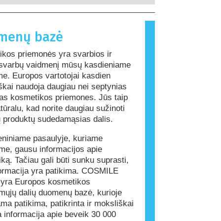
sutrikimus.
ngos daugumai žmonių. Medžiaga,
 alerginę reakciją, vadinama alergenu.
s ir asmens priežiūros gaminiuose
menų bazė
ingredientų, kurie kai kuriems
li sukelti alergiją. Tai nereiškia,
kos priemonės yra svarbios ir
ktas nėra saugus naudoti kitiems.
 svarbų vaidmenį mūsų kasdieniame
e. Europos vartotojai kasdien
iškai naudoja daugiau nei septynias
gas kosmetikos priemones. Jūs taip
tūralu, kad norite daugiau sužinoti
ų produktų sudedamąsias dalis.
niniame pasaulyje, kuriame
e, gausu informacijos apie
ką. Tačiau gali būti sunku suprasti,
formacija yra patikima. COSMILE
 yra Europos kosmetikos
ųjų dalių duomenų bazė, kurioje
ama patikima, patikrinta ir moksliškai
a informacija apie beveik 30 000