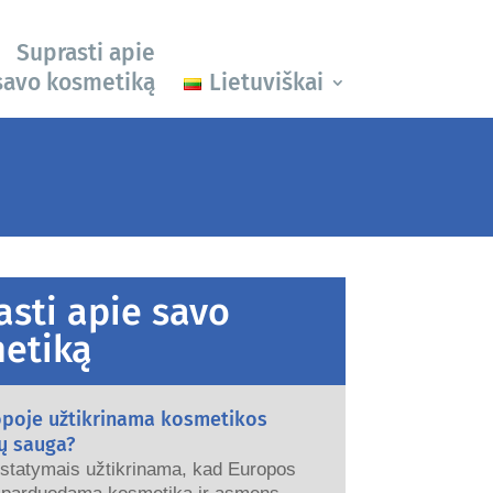
Suprasti apie
savo kosmetiką
Lietuviškai
asti apie savo
etiką
opoje užtikrinama kosmetikos
ų sauga?
įstatymais užtikrinama, kad Europos