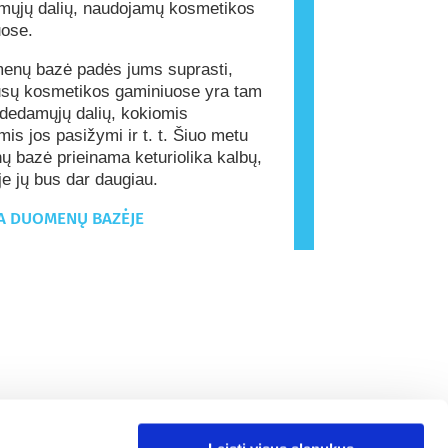
mųjų dalių, naudojamų kosmetikos
uose.
enų bazė padės jums suprasti,
ūsų kosmetikos gaminiuose yra tam
udedamųjų dalių, kokiomis
is jos pasižymi ir t. t. Šiuo metu
 bazė prieinama keturiolika kalbų,
yje jų bus dar daugiau.
A DUOMENŲ BAZĖJE