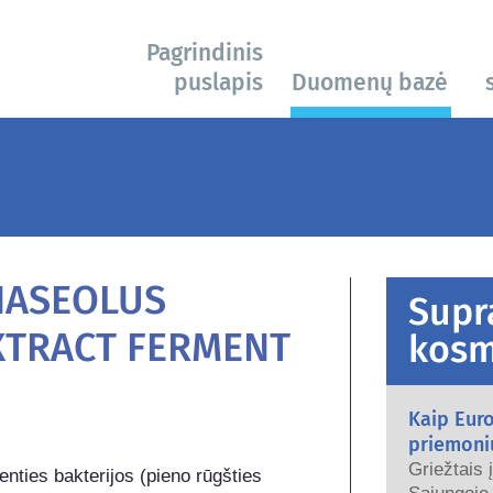
Pagrindinis
puslapis
Duomenų bazė
s
HASEOLUS
Supr
XTRACT FERMENT
kosm
Kaip Eur
priemoni
Griežtais 
ties bakterijos (pieno rūgšties 