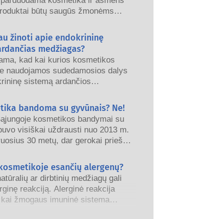
 parduodama kosmetika ir asmens
produktai būtų saugūs žmonėms
monės, nacionalinės ir Europos
o institucijos dalijasi atsakomybe už
au žinoti apie endokrininę
s gaminių saugą.
ardančias medžiagas?
iama, kad kai kurios kosmetikos
e naudojamos sudedamosios dalys
krininę sistemą ardančios
, nes jos gali imituoti kai kurias
onų savybes. Vien todėl, kad
tika bandoma su gyvūnais? Ne!
i imituoti hormoną, dar nereiškia,
ąjungoje kosmetikos bandymai su
trikdys mūsų endokrininę sistemą.
buvo visiškai uždrausti nuo 2013 m.
ta, kad daugelis medžiagų, įskaitant
uosius 30 metų, dar gerokai prieš
, imituoja hormonus, tačiau labai
nt draudimui, kosmetikos ir asmens
 pramonė investavo į mokslinius
 kosmetikoje esančių alergenų?
dokrininės sistemos sutrikimus.
 plėtrą, siekdama sukurti alternatyvas
minių saugos vertinimai, kuriuos
atūralių ar dirbtinių medžiagų gali
 su gyvūnais, kad įvertinti
alifikuoti mokslo ekspertai ir kuriuos
erginę reakciją. Alerginė reakcija
s ingredientų ir gaminių saugumą.
siškai privalo atlikti, apima visą
, kai žmogaus imuninė sistema
iką, įskaitant galimus endokrininės
 medžiagas, kurios yra