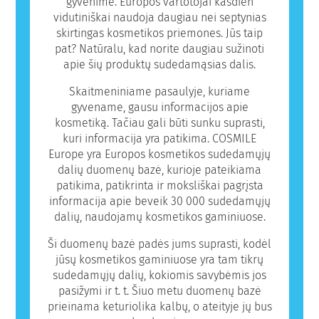
gyvenime. Europos vartotojai kasdien
vidutiniškai naudoja daugiau nei septynias
skirtingas kosmetikos priemones. Jūs taip
pat? Natūralu, kad norite daugiau sužinoti
apie šių produktų sudedamąsias dalis.
Skaitmeniniame pasaulyje, kuriame
gyvename, gausu informacijos apie
kosmetiką. Tačiau gali būti sunku suprasti,
kuri informacija yra patikima. COSMILE
Europe yra Europos kosmetikos sudedamųjų
dalių duomenų bazė, kurioje pateikiama
patikima, patikrinta ir moksliškai pagrįsta
informacija apie beveik 30 000 sudedamųjų
dalių, naudojamų kosmetikos gaminiuose.
Ši duomenų bazė padės jums suprasti, kodėl
jūsų kosmetikos gaminiuose yra tam tikrų
sudedamųjų dalių, kokiomis savybėmis jos
pasižymi ir t. t. Šiuo metu duomenų bazė
prieinama keturiolika kalbų, o ateityje jų bus