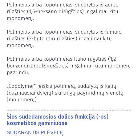
Polimeras arba kopolimeras, sudarytas iš adipo 
rūgšties (1,6-heksano dirūgšties) ir galimai kitų 
monomerų.

Polimeras arba kopolimeras, sudarytas iš fumaro 
rūgšties (2-butendio rūgšties) ir galimai kitų 
monomerų.

Polimeras arba kopolimeras ftalio rūgšties (1,2-
benzendikarboksirūgšties) ir galimai kitų monomerų 
pagrindu.

„Copolymer“ reiškia polimerą, sudarytą iš kelių 
(dažniausiai dviejų) skirtingų pagrindinių vienetų 
(monomerų).
Šios sudedamosios dalies funkcija (-os)
kosmetikos gaminiuose
SUDARANTIS PLĖVELĘ