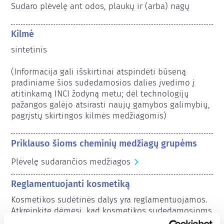
Sudaro plėvelę ant odos, plaukų ir (arba) nagų
Kilmė
sintetinis

(Informacija gali išskirtinai atspindėti būseną 
pradiniame šios sudedamosios dalies įvedimo į 
atitinkamą INCI žodyną metu; dėl technologijų 
pažangos galėjo atsirasti naujų gamybos galimybių, 
pagrįstų skirtingos kilmės medžiagomis) 
Priklauso šioms cheminių medžiagų grupėms
Plėvelę sudarančios medžiagos
Reglamentuojanti kosmetiką
Kosmetikos sudėtinės dalys yra reglamentuojamos. 
Atkreipkite dėmesį, kad kosmetikos sudedamosioms 
dalims už ES ribų gali būti taikomi kiti reglamentai