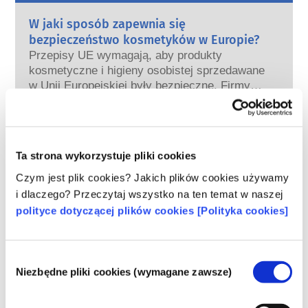
W jaki sposób zapewnia się
bezpieczeństwo kosmetyków w Europie?
Przepisy UE wymagają, aby produkty
kosmetyczne i higieny osobistej sprzedawane
w Unii Europejskiej były bezpieczne. Firmy
oraz krajowe i europejskie organy regulacyjne
czytaj więcej
wspólnie ponoszą odpowiedzialność za
Co należy wiedzieć o substancjach
bezpieczeństwo produktów kosmetycznych.
zaburzających gospodarkę hormonalną
(ED)?
Ta strona wykorzystuje pliki cookies
Niektórym składnikom stosowanym w
Czym jest plik cookies? Jakich plików cookies używamy
kosmetykach przypisuje się, że są
i dlaczego? Przeczytaj wszystko na ten temat w naszej
„substancjami zaburzającymi gospodarkę
polityce dotyczącej plików cookies [Polityka cookies]
hormonalną”, ponieważ mogą naśladować
czytaj więcej
niektóre właściwości naszych hormonów.
Czy kosmetyki są testowane na
Tylko dlatego, że coś może naśladować
zwierzętach? Nie!
Wybór
hormon, nie oznacza to, że zakłóci
W Unii Europejskiej testowanie kosmetyków
Niezbędne pliki cookies (wymagane zawsze)
zgody
prawidłowe funkcjonowanie układu
na zwierzętach jest całkowicie zakazane od
hormonalnego.
2013 r. W ciągu ostatnich 30 lat, na długo
Wiele substancji, w tym te naturalne,