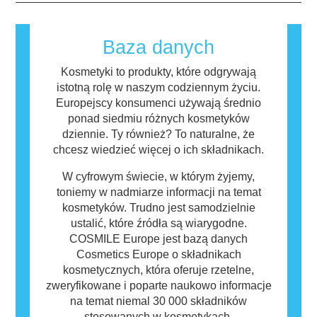
zobowiązane, obejmują wszystkie potencjalne
reakcję alergiczną nazywana jest alergenem.
zagrożenia, w tym potencjalne zaburzenia
Kosmetyki i produkty do pielęgnacji ciała
funkcjonowania układu hormonalnego.
mogą zawierać składniki, które dla niektórych
Baza danych
osób mogą okazać się alergizujące. Nie
oznacza to jednak, że produkt nie jest
Kosmetyki to produkty, które odgrywają
bezpieczny dla innych.
istotną rolę w naszym codziennym życiu.
Europejscy konsumenci używają średnio
ponad siedmiu różnych kosmetyków
dziennie. Ty również? To naturalne, że
chcesz wiedzieć więcej o ich składnikach.
W cyfrowym świecie, w którym żyjemy,
toniemy w nadmiarze informacji na temat
kosmetyków. Trudno jest samodzielnie
ustalić, które źródła są wiarygodne.
COSMILE Europe jest bazą danych
Cosmetics Europe o składnikach
kosmetycznych, która oferuje rzetelne,
zweryfikowane i poparte naukowo informacje
na temat niemal 30 000 składników
stosowanych w kosmetykach.