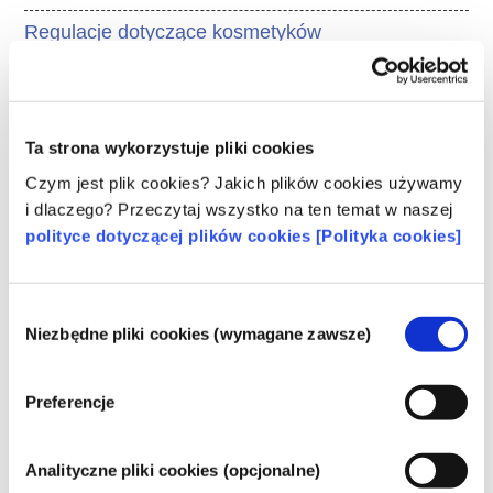
Regulacje dotyczące kosmetyków
Składniki kosmetyków podlegają regulacjom 
prawnym. Należy pamiętać, że w przypadku 
składników kosmetycznych, poza UE mogą 
obowiązywać inne przepisy.
Ta strona wykorzystuje pliki cookies
Czym jest plik cookies? Jakich plików cookies używamy
i dlaczego? Przeczytaj wszystko na ten temat w naszej
polityce dotyczącej plików cookies [Polityka cookies]
Poznaj swoje kosmetyki
Wybór
W jaki sposób zapewnia się
Niezbędne pliki cookies (wymagane zawsze)
zgody
bezpieczeństwo kosmetyków w Europie?
Przepisy UE wymagają, aby produkty
Preferencje
kosmetyczne i higieny osobistej sprzedawane
w Unii Europejskiej były bezpieczne. Firmy
oraz krajowe i europejskie organy regulacyjne
czytaj więcej
Analityczne pliki cookies (opcjonalne)
wspólnie ponoszą odpowiedzialność za
Co należy wiedzieć o substancjach