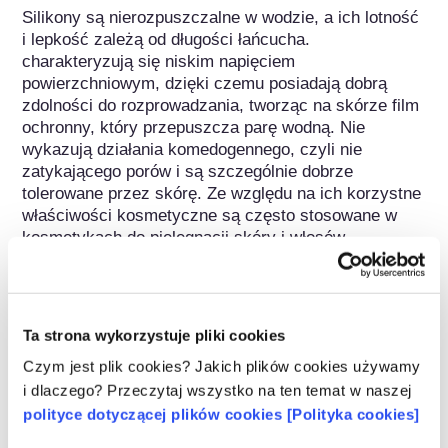
Silikony są nierozpuszczalne w wodzie, a ich lotność 
i lepkość zależą od długości łańcucha. 
charakteryzują się niskim napięciem 
powierzchniowym, dzięki czemu posiadają dobrą 
zdolności do rozprowadzania, tworząc na skórze film 
ochronny, który przepuszcza parę wodną. Nie 
wykazują działania komedogennego, czyli nie 
zatykającego porów i są szczególnie dobrze 
tolerowane przez skórę. Ze względu na ich korzystne 
właściwości kosmetyczne są często stosowane w 
kosmetykach do pielęgnacji skóry i włosów.
Należy do następujących grup substancji
Składniki do pielęgnacji skóry
Ta strona wykorzystuje pliki cookies
Składniki pielęgnujące włosy / Środki
Czym jest plik cookies? Jakich plików cookies używamy
kondycjonujące
i dlaczego? Przeczytaj wszystko na ten temat w naszej
polityce dotyczącej plików cookies [Polityka cookies]
Regulacje dotyczące kosmetyków