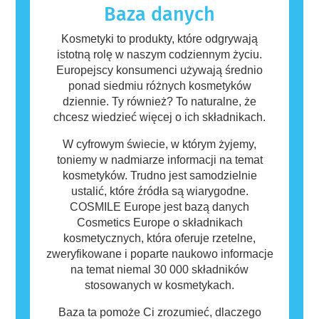
funkcjonowania układu hormonalnego.
mogą zawierać składniki, które dla niektórych
Baza danych
osób mogą okazać się alergizujące. Nie
oznacza to jednak, że produkt nie jest
Kosmetyki to produkty, które odgrywają
bezpieczny dla innych.
istotną rolę w naszym codziennym życiu.
Europejscy konsumenci używają średnio
ponad siedmiu różnych kosmetyków
dziennie. Ty również? To naturalne, że
chcesz wiedzieć więcej o ich składnikach.
W cyfrowym świecie, w którym żyjemy,
toniemy w nadmiarze informacji na temat
kosmetyków. Trudno jest samodzielnie
ustalić, które źródła są wiarygodne.
COSMILE Europe jest bazą danych
Cosmetics Europe o składnikach
kosmetycznych, która oferuje rzetelne,
zweryfikowane i poparte naukowo informacje
na temat niemal 30 000 składników
stosowanych w kosmetykach.
Baza ta pomoże Ci zrozumieć, dlaczego