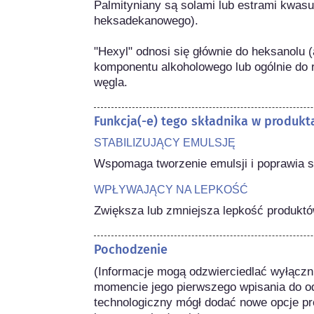
Palmityniany są solami lub estrami kwas
heksadekanowego).

"Hexyl" odnosi się głównie do heksanolu (
komponentu alkoholowego lub ogólnie do 
węgla.
Funkcja(-e) tego składnika w produk
STABILIZUJĄCY EMULSJĘ
Wspomaga tworzenie emulsji i poprawia s
WPŁYWAJĄCY NA LEPKOŚĆ
Zwiększa lub zmniejsza lepkość produk
Pochodzenie
(Informacje mogą odzwierciedlać wyłączni
momencie jego pierwszego wpisania do od
technologiczny mógł dodać nowe opcje pro