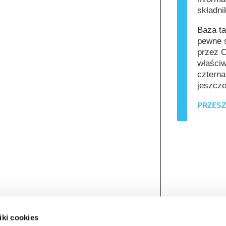
składn
Baza ta
pewne s
przez C
właściw
czterna
jeszcze
PRZESZ
iki cookies