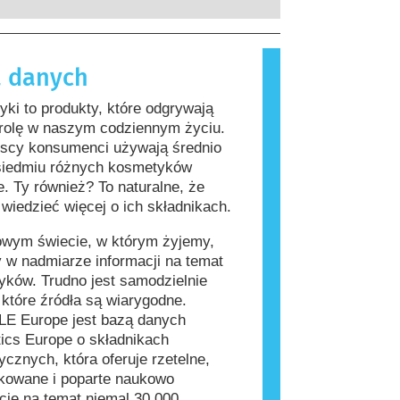
rzeprowadzenia firmy są prawnie
, które dla większości ludzi są
ne, obejmują wszystkie potencjalne
iwe. Substancja, która powoduje
a, w tym potencjalne zaburzenia
lergiczną nazywana jest alergenem.
 danych
wania układu hormonalnego.
i produkty do pielęgnacji ciała mogą
kładniki, które dla niektórych osób
ki to produkty, które odgrywają
ać się alergizujące. Nie oznacza to
 rolę w naszym codziennym życiu.
 produkt nie jest bezpieczny dla
jscy konsumenci używają średnio
siedmiu różnych kosmetyków
e. Ty również? To naturalne, że
wiedzieć więcej o ich składnikach.
owym świecie, w którym żyjemy,
 w nadmiarze informacji na temat
ków. Trudno jest samodzielnie
, które źródła są wiarygodne.
E Europe jest bazą danych
ics Europe o składnikach
cznych, która oferuje rzetelne,
kowane i poparte naukowo
cje na temat niemal 30 000