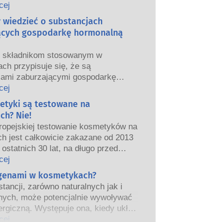
we i europejskie organy regulacyjne
cej
ponoszą odpowiedzialność za
y wiedzieć o substancjach
ństwo produktów kosmetycznych.
ących gospodarkę hormonalną
m składnikom stosowanym w
ch przypisuje się, że są
jami zaburzającymi gospodarkę
ą”, ponieważ mogą naśladować
cej
właściwości naszych hormonów.
etyki są testowane na
tego, że coś może naśladować
ch? Nie!
ie oznacza to, że zakłóci prawidłowe
ropejskiej testowanie kosmetyków na
wanie układu hormonalnego.
ch jest całkowicie zakazane od 2013
tancji, w tym te naturalne, naśladuje
 ostatnich 30 lat, na długo przed
ardzo niewiele substancji jednak, a
eniem zakazu, przemysł
cej
nie leki o silnym działaniu, ma
ny inwestował w badania i rozwój,
rgenami w kosmetykach?
one działanie powodujące zaburzenia
worzyć pionierskie alternatywy dla
rmonalnego.
tancji, zarówno naturalnych jak i
a na zwierzętach w celu oceny
czne oceny bezpieczeństwa
nych, może potencjalnie wywoływać
ństwa składników i produktów
 przeprowadzane przez
ergiczną. Występuje ona, kiedy układ
znych.
kowanych ekspertów naukowych, do
iowy danej osoby zareaguje na
cej