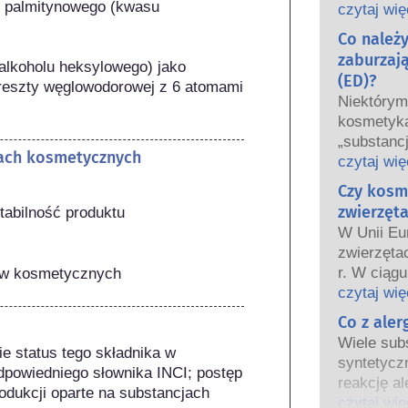
u palmitynowego (kwasu 
oraz krajo
czytaj wię
wspólnie 
Co należ
bezpiecze
zaburzaj
alkoholu heksylowego) jako 
(ED)?
reszty węglowodorowej z 6 atomami 
Niektóry
kosmetyka
„substanc
tach kosmetycznych
hormonaln
czytaj wię
niektóre 
Czy kosm
Tylko dla
zwierzęta
tabilność produktu
hormon, n
W Unii Eu
funkcjono
zwierzęta
Wiele subs
r. W ciągu
tów kosmetycznych
hormony. B
wprowadz
czytaj wię
są to głów
kosmetycz
Co z ale
potwierdz
tak aby st
układu ho
Wiele subs
e status tego składnika w 
testowani
Rygorysty
syntetycz
powiedniego słownika INCI; postęp 
bezpiecze
produktów
reakcję al
dukcji oparte na substancjach 
kosmetyc
wykwalifi
odpornośc
czytaj wię