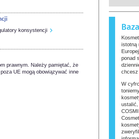
których p
substancje
zobowiąza
nieszkodl
cji
zagrożeni
reakcję a
Baza
funkcjono
Kosmetyki 
gulatory konsystencji
zawierać s
Kosmety
mogą okaz
istotną
jednak, że
Europe
innych.
ponad 
om prawnym. Należy pamiętać, że 
dzienni
 poza UE mogą obowiązywać inne 
chcesz 
W cyfr
toniemy
kosmety
ustalić
COSMIL
Cosmet
kosmety
zweryfi
informa