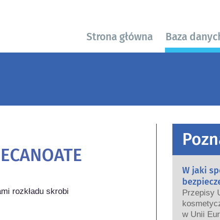
Strona główna
Baza danyc
Pozn
DECANOATE
W jaki s
bezpiecz
mi rozkładu skrobi 
Przepisy 
kosmetycz
w Unii Eur