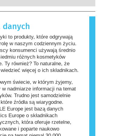
rzeprowadzenia firmy są prawnie
, które dla większości ludzi są
ne, obejmują wszystkie potencjalne
iwe. Substancja, która powoduje
a, w tym potencjalne zaburzenia
lergiczną nazywana jest alergenem.
 danych
wania układu hormonalnego.
i produkty do pielęgnacji ciała mogą
kładniki, które dla niektórych osób
ki to produkty, które odgrywają
ać się alergizujące. Nie oznacza to
 rolę w naszym codziennym życiu.
 produkt nie jest bezpieczny dla
jscy konsumenci używają średnio
siedmiu różnych kosmetyków
e. Ty również? To naturalne, że
wiedzieć więcej o ich składnikach.
owym świecie, w którym żyjemy,
 w nadmiarze informacji na temat
ków. Trudno jest samodzielnie
, które źródła są wiarygodne.
E Europe jest bazą danych
ics Europe o składnikach
cznych, która oferuje rzetelne,
kowane i poparte naukowo
cje na temat niemal 30 000