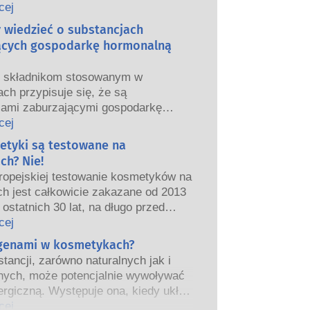
we i europejskie organy regulacyjne
cej
ponoszą odpowiedzialność za
y wiedzieć o substancjach
ństwo produktów kosmetycznych.
ących gospodarkę hormonalną
m składnikom stosowanym w
ch przypisuje się, że są
jami zaburzającymi gospodarkę
ą”, ponieważ mogą naśladować
cej
właściwości naszych hormonów.
etyki są testowane na
tego, że coś może naśladować
ch? Nie!
ie oznacza to, że zakłóci prawidłowe
ropejskiej testowanie kosmetyków na
wanie układu hormonalnego.
ch jest całkowicie zakazane od 2013
tancji, w tym te naturalne, naśladuje
 ostatnich 30 lat, na długo przed
ardzo niewiele substancji jednak, a
eniem zakazu, przemysł
cej
nie leki o silnym działaniu, ma
ny inwestował w badania i rozwój,
rgenami w kosmetykach?
one działanie powodujące zaburzenia
worzyć pionierskie alternatywy dla
rmonalnego.
tancji, zarówno naturalnych jak i
a na zwierzętach w celu oceny
czne oceny bezpieczeństwa
nych, może potencjalnie wywoływać
ństwa składników i produktów
 przeprowadzane przez
ergiczną. Występuje ona, kiedy układ
znych.
kowanych ekspertów naukowych, do
iowy danej osoby zareaguje na
cej