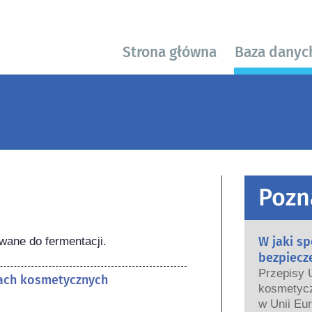
Strona główna
Baza danyc
Pozn
W jaki s
ywane do fermentacji.
bezpiecz
Przepisy 
tach kosmetycznych
kosmetycz
w Unii Eur