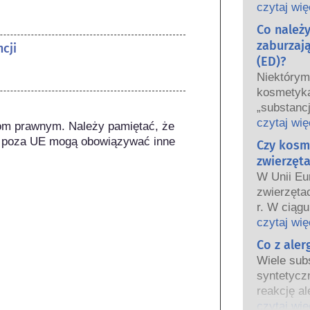
oraz krajo
czytaj wię
wspólnie 
Co należ
bezpiecze
zaburzaj
cji
(ED)?
Niektóry
kosmetyka
„substanc
hormonaln
czytaj wię
om prawnym. Należy pamiętać, że 
niektóre 
 poza UE mogą obowiązywać inne 
Czy kosm
Tylko dla
zwierzęta
hormon, n
W Unii Eu
funkcjono
zwierzęta
Wiele subs
r. W ciągu
hormony. B
wprowadz
czytaj wię
są to głów
kosmetycz
Co z ale
potwierdz
tak aby st
układu ho
Wiele subs
testowani
Rygorysty
syntetycz
bezpiecze
produktów
reakcję al
kosmetyc
wykwalifi
odpornośc
czytaj wię