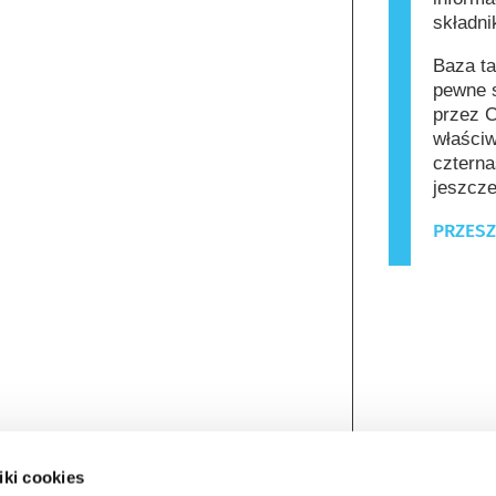
składn
Baza ta
pewne s
przez C
właściw
czterna
jeszcze
PRZESZ
iki cookies