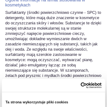
kosmetykach
Surfaktanty (środki powierzchniowo czynne - SPC) to 
detergenty, które mają duże znaczenie w kosmetyce 
do oczyszczania skóry i włosów. Substancje te dzięki 
swojej strukturze molekularnej są w stanie 
zmniejszyć napięcie powierzchniowe cieczy, 
umożliwiając dokładne wymieszanie dwóch w 
zasadzie niemieszających się substancji, takich jak 
olej i woda. Ze względu na swoje właściwości, 
surfaktanty mają szerokie zastosowanie w 
kosmetyce: mogą oczyszczać, wytwarzać pianę, 
działać jako emulgatory łącząc ze sobą 
niemieszające się substancje. W szamponach, 
żelach pod prysznic i mydłach środki powierzchniowo 
czynne służą na przykład do zmywania z ciała 
tłuszczu i cząsteczek brudu za pomocą wody. 
Surfaktanty stosowane są również w pastach do 
zębów. Podczas czyszczenia zębów sprzyjają one 
szybkiemu i pełnemu rozpuszczeniu i 
Ta strona wykorzystuje pliki cookies