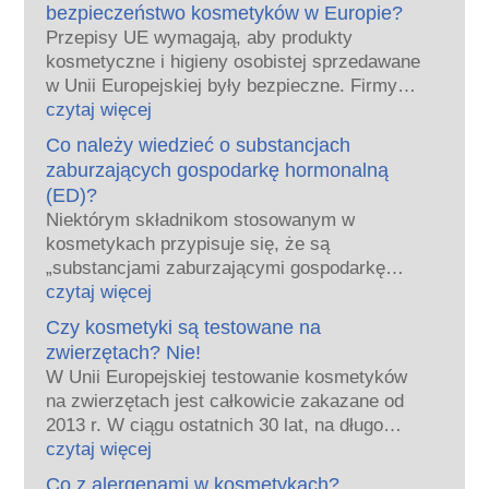
bezpieczeństwo kosmetyków w Europie?
Przepisy UE wymagają, aby produkty
kosmetyczne i higieny osobistej sprzedawane
w Unii Europejskiej były bezpieczne. Firmy
oraz krajowe i europejskie organy regulacyjne
czytaj więcej
wspólnie ponoszą odpowiedzialność za
Co należy wiedzieć o substancjach
bezpieczeństwo produktów kosmetycznych.
zaburzających gospodarkę hormonalną
(ED)?
Niektórym składnikom stosowanym w
kosmetykach przypisuje się, że są
„substancjami zaburzającymi gospodarkę
hormonalną”, ponieważ mogą naśladować
czytaj więcej
niektóre właściwości naszych hormonów.
Czy kosmetyki są testowane na
Tylko dlatego, że coś może naśladować
zwierzętach? Nie!
hormon, nie oznacza to, że zakłóci
W Unii Europejskiej testowanie kosmetyków
prawidłowe funkcjonowanie układu
na zwierzętach jest całkowicie zakazane od
hormonalnego.
2013 r. W ciągu ostatnich 30 lat, na długo
Wiele substancji, w tym te naturalne,
przed wprowadzeniem zakazu, przemysł
czytaj więcej
naśladuje hormony. Bardzo niewiele
kosmetyczny inwestował w badania i rozwój,
substancji jednak, a są to głównie leki o
Co z alergenami w kosmetykach?