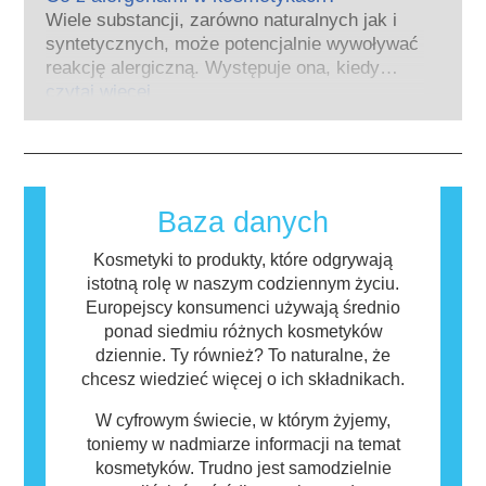
tak aby stworzyć pionierskie alternatywy dla
silnym działaniu, ma potwierdzone działanie
Wiele substancji, zarówno naturalnych jak i
testowania na zwierzętach w celu oceny
powodujące zaburzenia układu hormonalnego.
syntetycznych, może potencjalnie wywoływać
bezpieczeństwa składników i produktów
Rygorystyczne oceny bezpieczeństwa
reakcję alergiczną. Występuje ona, kiedy
kosmetycznych.
produktów przeprowadzane przez
układ odpornościowy danej osoby zareaguje
czytaj więcej
wykwalifikowanych ekspertów naukowych, do
na substancje, które dla większości ludzi są
których przeprowadzenia firmy są prawnie
nieszkodliwe. Substancja, która powoduje
zobowiązane, obejmują wszystkie potencjalne
reakcję alergiczną nazywana jest alergenem.
zagrożenia, w tym potencjalne zaburzenia
Kosmetyki i produkty do pielęgnacji ciała
funkcjonowania układu hormonalnego.
mogą zawierać składniki, które dla niektórych
Baza danych
osób mogą okazać się alergizujące. Nie
oznacza to jednak, że produkt nie jest
Kosmetyki to produkty, które odgrywają
bezpieczny dla innych.
istotną rolę w naszym codziennym życiu.
Europejscy konsumenci używają średnio
ponad siedmiu różnych kosmetyków
dziennie. Ty również? To naturalne, że
chcesz wiedzieć więcej o ich składnikach.
W cyfrowym świecie, w którym żyjemy,
toniemy w nadmiarze informacji na temat
kosmetyków. Trudno jest samodzielnie