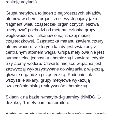
reakcję acylacji).

Grupa metylowa to jeden z najprostszych układów 
atomów w chemii organicznej, występujący jako 
fragment wielu cząsteczek organicznych. Nazwa 
„metylowa” pochodzi od metanu, członka grupy 
węglowodorów - alkanów o najniższej masie 
cząsteczkowej. Cząsteczka metanu zawiera cztery 
atomy wodoru, z których każdy jest związany z 
centralnym atomem węgla. Grupa metylowa nie jest 
samodzielną jednostką chemiczną i zawiera jedynie 
trzy atomy wodoru. Czwarte miejsce wiązania jest 
zazwyczaj wykorzystywane do wiązania z większą, 
głównie organiczną cząsteczką. Podobnie jak 
wszystkie alkany, grupy metylowe wykazują 
szczególnie niską reaktywność chemiczną.

Składnik na bazie n-metylo-d-gluaminy (NMDG, 1-
dezoksy-1-metyloamino sorbitol).

Amidy są produktami przemiany kwasów węglowych 