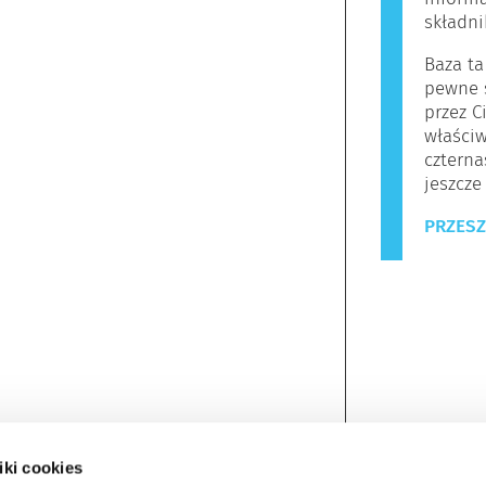
składn
Baza ta
pewne s
przez C
właściw
czterna
jeszcze
PRZESZ
iki cookies