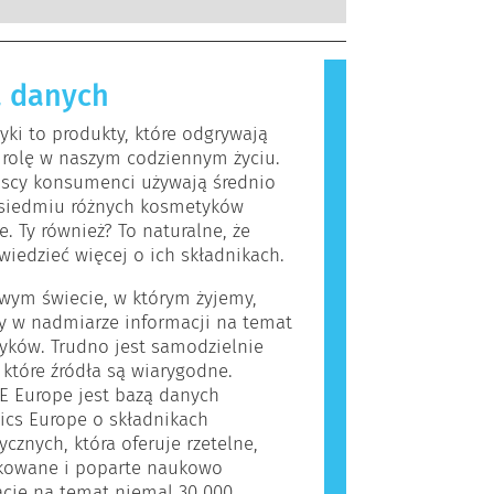
kowanych ekspertów naukowych, do
, które dla większości ludzi są
rzeprowadzenia firmy są prawnie
iwe. Substancja, która powoduje
ne, obejmują wszystkie potencjalne
lergiczną nazywana jest alergenem.
a, w tym potencjalne zaburzenia
 danych
i produkty do pielęgnacji ciała
owania układu hormonalnego.
rać składniki, które dla niektórych
ki to produkty, które odgrywają
 okazać się alergizujące. Nie
 rolę w naszym codziennym życiu.
 jednak, że produkt nie jest
jscy konsumenci używają średnio
y dla innych.
siedmiu różnych kosmetyków
e. Ty również? To naturalne, że
wiedzieć więcej o ich składnikach.
wym świecie, w którym żyjemy,
y w nadmiarze informacji na temat
yków. Trudno jest samodzielnie
, które źródła są wiarygodne.
E Europe jest bazą danych
ics Europe o składnikach
cznych, która oferuje rzetelne,
ikowane i poparte naukowo
cje na temat niemal 30 000