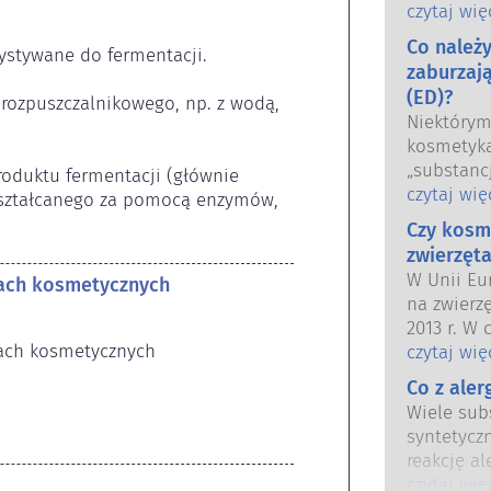
oraz krajo
czytaj wię
wspólnie 
Co należ
ystywane do fermentacji.

bezpiecze
zaburzaj
(ED)?
 rozpuszczalnikowego, np. z wodą, 
Niektóry
kosmetyka
„substanc
produktu fermentacji (głównie 
hormonal
czytaj wię
kształcanego za pomocą enzymów, 
niektóre 
Czy kosm
Tylko dla
zwierzęta
hormon, n
W Unii Eu
tach kosmetycznych
funkcjon
na zwierz
Wiele subs
2013 r. W 
naśladuje
tach kosmetycznych
przed wpr
czytaj wię
substancji
kosmetycz
silnym dz
Co z ale
tak aby st
powodując
Wiele subs
testowani
hormonal
syntetycz
bezpiecze
Rygorysty
reakcję al
kosmetycz
produktów
odpornośc
czytaj wię