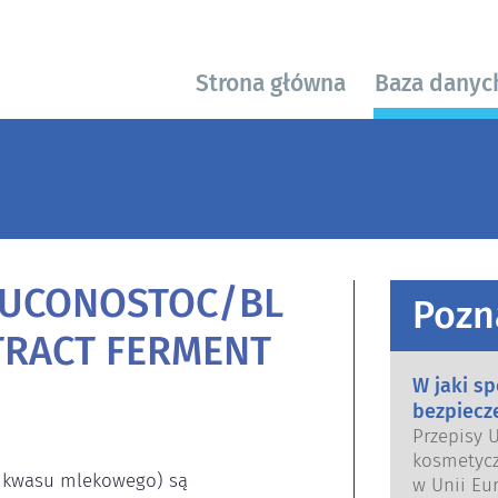
Strona główna
Baza danyc
EUCONOSTOC/BL
Pozn
TRACT FERMENT
W jaki s
bezpiecz
Przepisy 
kosmetycz
ie kwasu mlekowego) są 
w Unii Eur