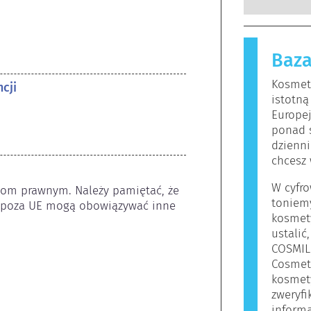
wykwalifi
substancje
których p
nieszkodl
zobowiąza
reakcję a
zagrożeni
Baza
Kosmetyki 
funkcjon
mogą zawie
Kosmety
cji
osób mogą
istotną
oznacza to
Europe
bezpieczn
ponad 
dzienni
chcesz 
W cyfro
jom prawnym. Należy pamiętać, że 
toniem
 poza UE mogą obowiązywać inne 
kosmet
ustalić
COSMIL
Cosmet
kosmety
zweryf
informa