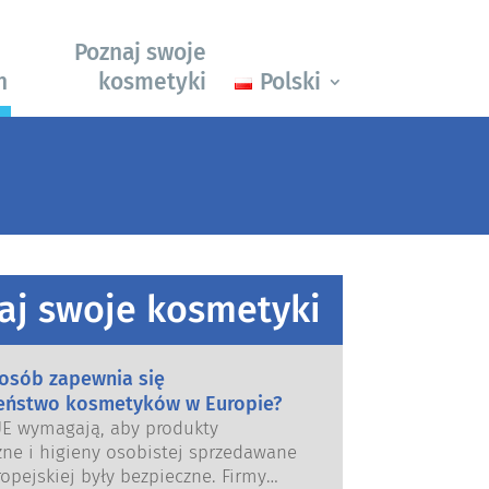
Poznaj swoje
h
kosmetyki
Polski
aj swoje kosmetyki
posób zapewnia się
eństwo kosmetyków w Europie?
UE wymagają, aby produkty
ne i higieny osobistej sprzedawane
opejskiej były bezpieczne. Firmy