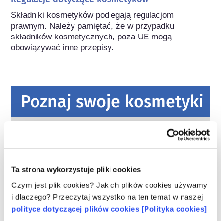
Składniki kosmetyków podlegają regulacjom 
prawnym. Należy pamiętać, że w przypadku 
składników kosmetycznych, poza UE mogą 
obowiązywać inne przepisy.
Poznaj swoje kosmetyki
W jaki sposób zapewnia się
bezpieczeństwo kosmetyków w Europie?
Przepisy UE wymagają, aby produkty
kosmetyczne i higieny osobistej sprzedawane
Ta strona wykorzystuje pliki cookies
w Unii Europejskiej były bezpieczne. Firmy
Czym jest plik cookies? Jakich plików cookies używamy
oraz krajowe i europejskie organy regulacyjne
czytaj więcej
i dlaczego? Przeczytaj wszystko na ten temat w naszej
wspólnie ponoszą odpowiedzialność za
Co należy wiedzieć o substancjach
polityce dotyczącej plików cookies [Polityka cookies]
bezpieczeństwo produktów kosmetycznych.
zaburzających gospodarkę hormonalną