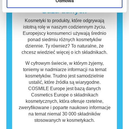
zagrożenia, w tym potencjalne zaburzenia
Odmowa
Kosmetyki i produkty do pielęgnacji ciała
funkcjonowania układu hormonalnego.
mogą zawierać składniki, które dla niektórych
Baza danych
osób mogą okazać się alergizujące. Nie
oznacza to jednak, że produkt nie jest
Kosmetyki to produkty, które odgrywają
bezpieczny dla innych.
istotną rolę w naszym codziennym życiu.
Europejscy konsumenci używają średnio
ponad siedmiu różnych kosmetyków
dziennie. Ty również? To naturalne, że
chcesz wiedzieć więcej o ich składnikach.
W cyfrowym świecie, w którym żyjemy,
toniemy w nadmiarze informacji na temat
kosmetyków. Trudno jest samodzielnie
ustalić, które źródła są wiarygodne.
COSMILE Europe jest bazą danych
Cosmetics Europe o składnikach
kosmetycznych, która oferuje rzetelne,
zweryfikowane i poparte naukowo informacje
na temat niemal 30 000 składników
stosowanych w kosmetykach.