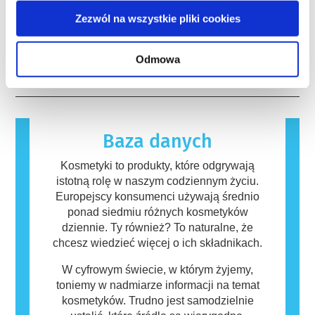
tak aby stworzyć pionierskie alternatywy dla
silnym działaniu, ma potwierdzone działanie
Wiele substancji, zarówno naturalnych jak i
testowania na zwierzętach w celu oceny
Zezwól na wszystkie pliki cookies
powodujące zaburzenia układu hormonalnego.
syntetycznych, może potencjalnie wywoływać
bezpieczeństwa składników i produktów
Rygorystyczne oceny bezpieczeństwa
reakcję alergiczną. Występuje ona, kiedy
kosmetycznych.
produktów przeprowadzane przez
układ odpornościowy danej osoby zareaguje
czytaj więcej
Odmowa
wykwalifikowanych ekspertów naukowych, do
na substancje, które dla większości ludzi są
których przeprowadzenia firmy są prawnie
nieszkodliwe. Substancja, która powoduje
zobowiązane, obejmują wszystkie potencjalne
reakcję alergiczną nazywana jest alergenem.
zagrożenia, w tym potencjalne zaburzenia
Kosmetyki i produkty do pielęgnacji ciała
funkcjonowania układu hormonalnego.
mogą zawierać składniki, które dla niektórych
Baza danych
osób mogą okazać się alergizujące. Nie
oznacza to jednak, że produkt nie jest
Kosmetyki to produkty, które odgrywają
bezpieczny dla innych.
istotną rolę w naszym codziennym życiu.
Europejscy konsumenci używają średnio
ponad siedmiu różnych kosmetyków
dziennie. Ty również? To naturalne, że
chcesz wiedzieć więcej o ich składnikach.
W cyfrowym świecie, w którym żyjemy,
toniemy w nadmiarze informacji na temat
kosmetyków. Trudno jest samodzielnie