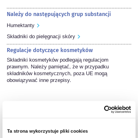
Należy do następujących grup substancji
Humektanty
Składniki do pielęgnacji skóry
Regulacje dotyczące kosmetyków
Składniki kosmetyków podlegają regulacjom 
prawnym. Należy pamiętać, że w przypadku 
składników kosmetycznych, poza UE mogą 
obowiązywać inne przepisy.
Poznaj swoje kosmetyki
Ta strona wykorzystuje pliki cookies
W jaki sposób zapewnia się