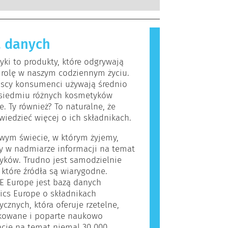
kowanych ekspertów naukowych, do
, które dla większości ludzi są
rzeprowadzenia firmy są prawnie
iwe. Substancja, która powoduje
ne, obejmują wszystkie potencjalne
lergiczną nazywana jest alergenem.
a, w tym potencjalne zaburzenia
 danych
i produkty do pielęgnacji ciała
owania układu hormonalnego.
rać składniki, które dla niektórych
ki to produkty, które odgrywają
 okazać się alergizujące. Nie
 rolę w naszym codziennym życiu.
 jednak, że produkt nie jest
jscy konsumenci używają średnio
y dla innych.
siedmiu różnych kosmetyków
e. Ty również? To naturalne, że
wiedzieć więcej o ich składnikach.
wym świecie, w którym żyjemy,
y w nadmiarze informacji na temat
yków. Trudno jest samodzielnie
, które źródła są wiarygodne.
E Europe jest bazą danych
ics Europe o składnikach
cznych, która oferuje rzetelne,
ikowane i poparte naukowo
cje na temat niemal 30 000