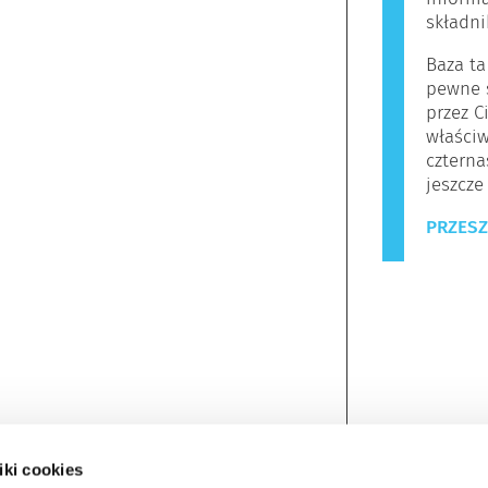
składn
Baza ta
pewne s
przez C
właściw
czterna
jeszcze
PRZESZ
iki cookies