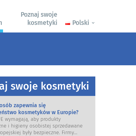
Poznaj swoje
h
kosmetyki
Polski
aj swoje kosmetyki
posób zapewnia się
eństwo kosmetyków w Europie?
UE wymagają, aby produkty
ne i higieny osobistej sprzedawane
opejskiej były bezpieczne. Firmy