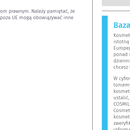
wykwalifi
substancje
których p
jom prawnym. Należy pamiętać, że 
nieszkodl
zobowiąza
 poza UE mogą obowiązywać inne 
reakcję a
zagrożeni
Baza
Kosmetyki 
funkcjon
mogą zawie
Kosmety
osób mogą
istotną
oznacza to
Europe
bezpieczn
ponad 
dzienni
chcesz 
W cyfro
toniem
kosmet
ustalić
COSMIL
Cosmet
kosmety
zweryf
informa