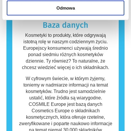
których przeprowadzenia firmy są prawnie
nieszkodliwe. Substancja, która powoduje
Odmowa
zobowiązane, obejmują wszystkie potencjalne
reakcję alergiczną nazywana jest alergenem.
zagrożenia, w tym potencjalne zaburzenia
Kosmetyki i produkty do pielęgnacji ciała
funkcjonowania układu hormonalnego.
mogą zawierać składniki, które dla niektórych
Baza danych
osób mogą okazać się alergizujące. Nie
oznacza to jednak, że produkt nie jest
Kosmetyki to produkty, które odgrywają
bezpieczny dla innych.
istotną rolę w naszym codziennym życiu.
Europejscy konsumenci używają średnio
ponad siedmiu różnych kosmetyków
dziennie. Ty również? To naturalne, że
chcesz wiedzieć więcej o ich składnikach.
W cyfrowym świecie, w którym żyjemy,
toniemy w nadmiarze informacji na temat
kosmetyków. Trudno jest samodzielnie
ustalić, które źródła są wiarygodne.
COSMILE Europe jest bazą danych
Cosmetics Europe o składnikach
kosmetycznych, która oferuje rzetelne,
zweryfikowane i poparte naukowo informacje
na temat niemal 30 000 składników