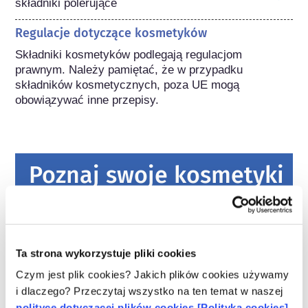
składniki polerujące
Regulacje dotyczące kosmetyków
Składniki kosmetyków podlegają regulacjom 
prawnym. Należy pamiętać, że w przypadku 
składników kosmetycznych, poza UE mogą 
obowiązywać inne przepisy.
Poznaj swoje kosmetyki
W jaki sposób zapewnia się
bezpieczeństwo kosmetyków w Europie?
Przepisy UE wymagają, aby produkty
Ta strona wykorzystuje pliki cookies
kosmetyczne i higieny osobistej sprzedawane
Czym jest plik cookies? Jakich plików cookies używamy
w Unii Europejskiej były bezpieczne. Firmy
i dlaczego? Przeczytaj wszystko na ten temat w naszej
oraz krajowe i europejskie organy regulacyjne
czytaj więcej
polityce dotyczącej plików cookies [Polityka cookies]