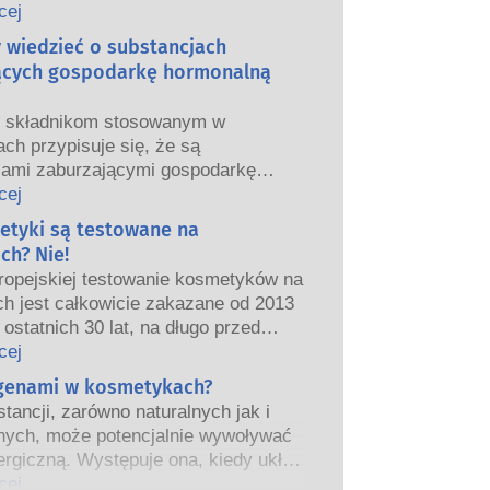
we i europejskie organy regulacyjne
cej
ponoszą odpowiedzialność za
y wiedzieć o substancjach
ństwo produktów kosmetycznych.
ących gospodarkę hormonalną
m składnikom stosowanym w
ch przypisuje się, że są
jami zaburzającymi gospodarkę
ą”, ponieważ mogą naśladować
cej
właściwości naszych hormonów.
etyki są testowane na
tego, że coś może naśladować
ch? Nie!
ie oznacza to, że zakłóci prawidłowe
ropejskiej testowanie kosmetyków na
wanie układu hormonalnego.
ch jest całkowicie zakazane od 2013
tancji, w tym te naturalne, naśladuje
 ostatnich 30 lat, na długo przed
ardzo niewiele substancji jednak, a
eniem zakazu, przemysł
cej
nie leki o silnym działaniu, ma
ny inwestował w badania i rozwój,
rgenami w kosmetykach?
one działanie powodujące zaburzenia
worzyć pionierskie alternatywy dla
rmonalnego.
tancji, zarówno naturalnych jak i
a na zwierzętach w celu oceny
czne oceny bezpieczeństwa
nych, może potencjalnie wywoływać
ństwa składników i produktów
 przeprowadzane przez
ergiczną. Występuje ona, kiedy układ
znych.
kowanych ekspertów naukowych, do
iowy danej osoby zareaguje na
cej