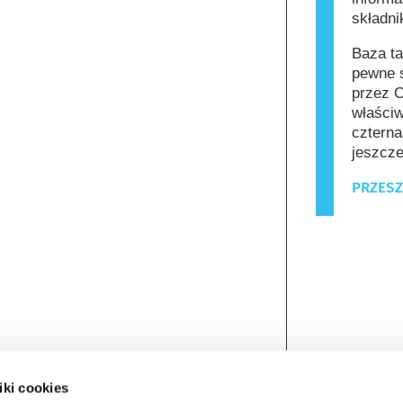
składn
Baza ta
pewne s
przez C
właściw
czterna
jeszcze
PRZESZ
iki cookies