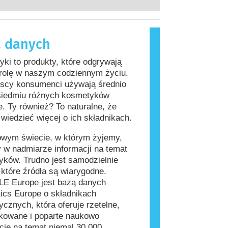
rzeprowadzenia firmy są prawnie
, które dla większości ludzi są
ne, obejmują wszystkie potencjalne
iwe. Substancja, która powoduje
a, w tym potencjalne zaburzenia
lergiczną nazywana jest alergenem.
 danych
wania układu hormonalnego.
i produkty do pielęgnacji ciała mogą
kładniki, które dla niektórych osób
ki to produkty, które odgrywają
ać się alergizujące. Nie oznacza to
 rolę w naszym codziennym życiu.
 produkt nie jest bezpieczny dla
jscy konsumenci używają średnio
siedmiu różnych kosmetyków
e. Ty również? To naturalne, że
wiedzieć więcej o ich składnikach.
owym świecie, w którym żyjemy,
 w nadmiarze informacji na temat
ków. Trudno jest samodzielnie
, które źródła są wiarygodne.
E Europe jest bazą danych
ics Europe o składnikach
cznych, która oferuje rzetelne,
kowane i poparte naukowo
cje na temat niemal 30 000