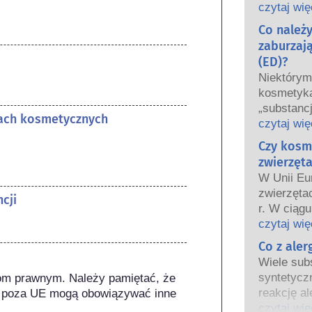
oraz krajo
czytaj wię
wspólnie 
Co należ
bezpiecze
zaburzaj
(ED)?
Niektóry
kosmetyka
„substanc
tach kosmetycznych
hormonaln
czytaj wię
niektóre 
Czy kosm
Tylko dla
zwierzęta
hormon, n
W Unii Eu
funkcjono
zwierzęta
cji
Wiele subs
r. W ciągu
hormony. B
wprowadz
czytaj wię
są to głów
kosmetycz
Co z ale
potwierdz
tak aby st
układu ho
Wiele subs
testowani
Rygorysty
syntetycz
om prawnym. Należy pamiętać, że 
bezpiecze
produktów
reakcję al
 poza UE mogą obowiązywać inne 
kosmetyc
wykwalifi
odpornośc
czytaj wię