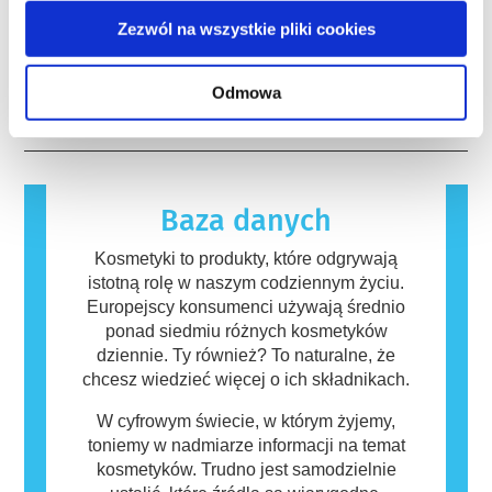
tak aby stworzyć pionierskie alternatywy dla
silnym działaniu, ma potwierdzone działanie
Wiele substancji, zarówno naturalnych jak i
testowania na zwierzętach w celu oceny
Zezwól na wszystkie pliki cookies
powodujące zaburzenia układu hormonalnego.
syntetycznych, może potencjalnie wywoływać
bezpieczeństwa składników i produktów
Rygorystyczne oceny bezpieczeństwa
reakcję alergiczną. Występuje ona, kiedy
kosmetycznych.
produktów przeprowadzane przez
układ odpornościowy danej osoby zareaguje
czytaj więcej
Odmowa
wykwalifikowanych ekspertów naukowych, do
na substancje, które dla większości ludzi są
których przeprowadzenia firmy są prawnie
nieszkodliwe. Substancja, która powoduje
zobowiązane, obejmują wszystkie potencjalne
reakcję alergiczną nazywana jest alergenem.
zagrożenia, w tym potencjalne zaburzenia
Kosmetyki i produkty do pielęgnacji ciała
funkcjonowania układu hormonalnego.
mogą zawierać składniki, które dla niektórych
Baza danych
osób mogą okazać się alergizujące. Nie
oznacza to jednak, że produkt nie jest
Kosmetyki to produkty, które odgrywają
bezpieczny dla innych.
istotną rolę w naszym codziennym życiu.
Europejscy konsumenci używają średnio
ponad siedmiu różnych kosmetyków
dziennie. Ty również? To naturalne, że
chcesz wiedzieć więcej o ich składnikach.
W cyfrowym świecie, w którym żyjemy,
toniemy w nadmiarze informacji na temat
kosmetyków. Trudno jest samodzielnie