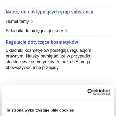
Należy do następujących grup substancji
Humektanty
Składniki do pielęgnacji skóry
Regulacje dotyczące kosmetyków
Składniki kosmetyków podlegają regulacjom 
prawnym. Należy pamiętać, że w przypadku 
składników kosmetycznych, poza UE mogą 
obowiązywać inne przepisy.
Poznaj swoje kosmetyki
Ta strona wykorzystuje pliki cookies
W jaki sposób zapewnia się