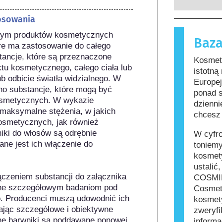
których p
substancje
osowania
zobowiąza
nieszkodl
zagrożeni
reakcję a
ym produktów kosmetycznych  
Baza
funkcjono
Kosmetyki 
re ma zastosowanie do całego 
zawierać s
stancje, które są przeznaczone 
Kosmety
mogą okaz
tu kosmetycznego, całego ciała lub 
istotną
jednak, że
b odbicie światła widzialnego. W 
Europe
innych.
o substancje, które mogą być 
ponad 
osmetycznych. W wykazie 
dzienni
 maksymalne stężenia, w jakich 
chcesz 
smetycznych, jak również 
ki do włosów są odrębnie 
W cyfr
e jest ich włączenie do 
toniemy
kosmety
ustalić
czeniem substancji do załącznika 
COSMIL
ane szczegółowym badaniom pod 
Cosmet
. Producenci muszą udowodnić ich 
kosmety
jąc szczegółowe i obiektywne 
zweryfi
e barwniki są poddawane ponowej 
informa