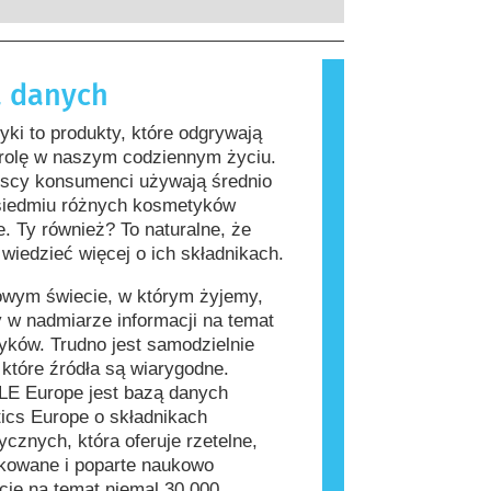
rzeprowadzenia firmy są prawnie
, które dla większości ludzi są
ne, obejmują wszystkie potencjalne
iwe. Substancja, która powoduje
a, w tym potencjalne zaburzenia
lergiczną nazywana jest alergenem.
 danych
wania układu hormonalnego.
i produkty do pielęgnacji ciała mogą
kładniki, które dla niektórych osób
ki to produkty, które odgrywają
ać się alergizujące. Nie oznacza to
 rolę w naszym codziennym życiu.
 produkt nie jest bezpieczny dla
jscy konsumenci używają średnio
siedmiu różnych kosmetyków
e. Ty również? To naturalne, że
wiedzieć więcej o ich składnikach.
owym świecie, w którym żyjemy,
 w nadmiarze informacji na temat
ków. Trudno jest samodzielnie
, które źródła są wiarygodne.
E Europe jest bazą danych
ics Europe o składnikach
cznych, która oferuje rzetelne,
kowane i poparte naukowo
cje na temat niemal 30 000