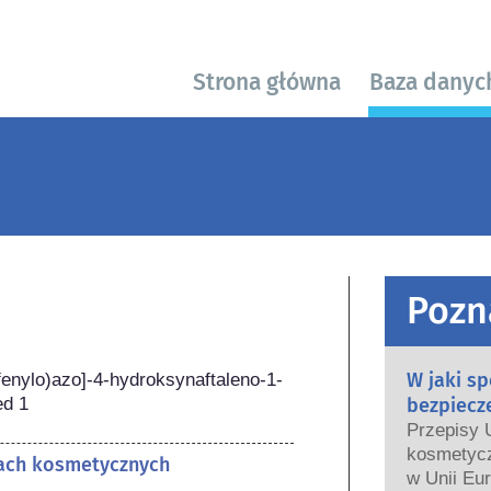
Strona główna
Baza danyc
Pozn
W jaki s
fenylo)azo]-4-hydroksynaftaleno-1-
ed 1
bezpiecz
Przepisy 
kosmetycz
tach kosmetycznych
w Unii Eur