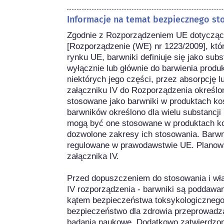
Informacje na temat bezpiecznego st
Zgodnie z Rozporządzeniem UE dotycząc
[Rozporządzenie (WE) nr 1223/2009], któ
rynku UE, barwniki definiuje się jako sub
wyłącznie lub głównie do barwienia produk
niektórych jego części, przez absorpcję lu
załączniku IV do Rozporządzenia określon
stosowane jako barwniki w produktach k
barwników określono dla wielu substancji
mogą być one stosowane w produktach ko
dozwolone zakresy ich stosowania. Barwni
regulowane w prawodawstwie UE. Planowan
załącznika IV.

Przed dopuszczeniem do stosowania i włą
IV rozporządzenia - barwniki są poddaw
kątem bezpieczeństwa toksykologicznego
bezpieczeństwo dla zdrowia przeprowadza
badania naukowe. Dodatkowo zatwierdzon