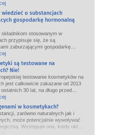
we i europejskie organy regulacyjne
cej
ponoszą odpowiedzialność za
y wiedzieć o substancjach
ństwo produktów kosmetycznych.
ących gospodarkę hormonalną
m składnikom stosowanym w
ch przypisuje się, że są
jami zaburzającymi gospodarkę
ą”, ponieważ mogą naśladować
cej
właściwości naszych hormonów.
etyki są testowane na
tego, że coś może naśladować
ch? Nie!
ie oznacza to, że zakłóci prawidłowe
ropejskiej testowanie kosmetyków na
wanie układu hormonalnego.
ch jest całkowicie zakazane od 2013
tancji, w tym te naturalne, naśladuje
 ostatnich 30 lat, na długo przed
ardzo niewiele substancji jednak, a
eniem zakazu, przemysł
cej
nie leki o silnym działaniu, ma
ny inwestował w badania i rozwój,
rgenami w kosmetykach?
one działanie powodujące zaburzenia
worzyć pionierskie alternatywy dla
rmonalnego.
tancji, zarówno naturalnych jak i
a na zwierzętach w celu oceny
czne oceny bezpieczeństwa
nych, może potencjalnie wywoływać
ństwa składników i produktów
 przeprowadzane przez
ergiczną. Występuje ona, kiedy układ
znych.
kowanych ekspertów naukowych, do
iowy danej osoby zareaguje na
cej