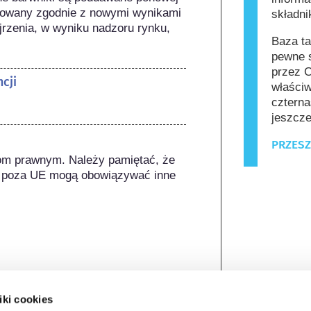
izowany zgodnie z nowymi wynikami 
składn
zenia, w wyniku nadzoru rynku, 
Baza ta
pewne s
przez C
cji
właściw
czterna
jeszcze
PRZESZ
om prawnym. Należy pamiętać, że 
 poza UE mogą obowiązywać inne 
iki cookies