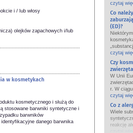
oraz krajo
czytaj wię
wspólnie 
kcie i / lub włosy
Co należ
bezpiecze
zaburzaj
(ED)?
icza) olejków zapachowych i/lub 
Niektóry
kosmetyka
„substanc
hormonaln
czytaj wię
niektóre 
Czy kosm
Tylko dla
zwierzęta
hormon, n
W Unii Eu
funkcjono
nia w kosmetykach
zwierzęta
Wiele subs
r. W ciągu
hormony. B
wprowadz
czytaj wię
są to głów
oduktu kosmetycznego i służą do 
kosmetycz
Co z ale
potwierdz
ą stosowane barwniki syntetyczne i 
tak aby st
układu ho
Wiele subs
przypadku barwników 
testowani
Rygorysty
syntetycz
dentyfikacyjne danego barwnika 
bezpiecze
produktów
reakcję al
kosmetyc
wykwalifi
odpornośc
czytaj wię