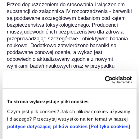
Przed dopuszczeniem do stosowania i włączeniem 
substancji do załącznika IV rozporządzenia - barwniki 
są poddawane szczegółowym badaniom pod kątem 
bezpieczeństwa toksykologicznego. Producenci 
muszą udowodnić ich bezpieczeństwo dla zdrowia 
przeprowadzając szczegółowe i obiektywne badania 
naukowe. Dodatkowo zatwierdzone barwniki są 
poddawane ponowej ocenie, a wykaz jest 
odpowiednio aktualizowany zgodnie z nowymi 
wynikami badań naukowych oraz w przypadku 
podejrzenia, w wyniku nadzoru rynku, wystąpienia 
działań niepożądanych.
Należy do następujących grup substancji
Ta strona wykorzystuje pliki cookies
Barwniki / Pigmenty
Czym jest plik cookies? Jakich plików cookies używamy
i dlaczego? Przeczytaj wszystko na ten temat w naszej
Regulacje dotyczące kosmetyków
polityce dotyczącej plików cookies [Polityka cookies]
Składniki kosmetyków podlegają regulacjom 
prawnym. Należy pamiętać, że w przypadku 