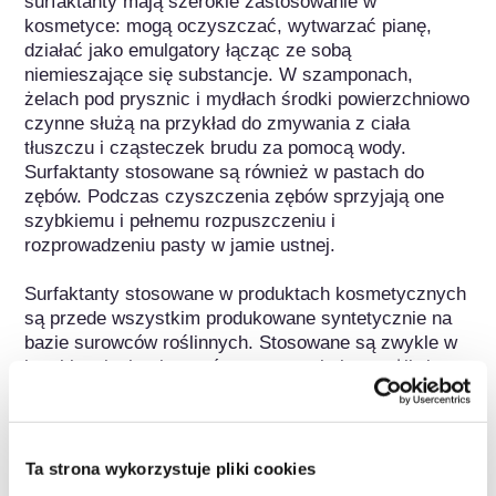
surfaktanty mają szerokie zastosowanie w 
kosmetyce: mogą oczyszczać, wytwarzać pianę, 
działać jako emulgatory łącząc ze sobą 
niemieszające się substancje. W szamponach, 
żelach pod prysznic i mydłach środki powierzchniowo 
czynne służą na przykład do zmywania z ciała 
tłuszczu i cząsteczek brudu za pomocą wody. 
Surfaktanty stosowane są również w pastach do 
zębów. Podczas czyszczenia zębów sprzyjają one 
szybkiemu i pełnemu rozpuszczeniu i 
rozprowadzeniu pasty w jamie ustnej.

Surfaktanty stosowane w produktach kosmetycznych 
są przede wszystkim produkowane syntetycznie na 
bazie surowców roślinnych. Stosowane są zwykle w 
kombinacjach, aby w równym stopniu i w możliwie 
najlepszy sposób spełnić wszystkie oczekiwane 
wymagania - takie jak rozpuszczanie brudu i 
tworzenie piany w połączeniu z dobrą tolerancją 
skóry. Poprzez umiejętne połączenie środka 
Ta strona wykorzystuje pliki cookies
powierzchniowo czynnego o niekorzystnej tolerancji 