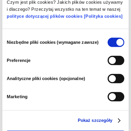
Czym jest plik cookies? Jakich plików cookies używamy
przez skórę, ale o bardzo dobrej zdolności do 
i dlaczego? Przeczytaj wszystko na ten temat w naszej
usuwania zabrudzeń, z bardzo łagodnym, chroniącym 
polityce dotyczącej plików cookies [Polityka cookies]
skórę surfaktantem uzyskuje się w finalnie produkt o 
dobrych właściwościach myjących i równie dobrej 
tolerancji przez skórę.
Wybór
Niezbędne pliki cookies (wymagane zawsze)
zgody
Regulacje dotyczące kosmetyków
Składniki kosmetyków podlegają regulacjom 
Preferencje
prawnym. Należy pamiętać, że w przypadku 
składników kosmetycznych, poza UE mogą 
obowiązywać inne przepisy.
Analityczne pliki cookies (opcjonalne)
Marketing
Poznaj swoje kosmetyki
Pokaż szczegóły
W jaki sposób zapewnia się