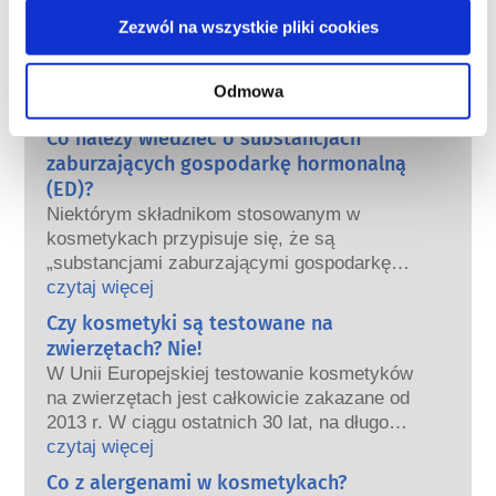
bezpieczeństwo kosmetyków w Europie?
Zezwól na wszystkie pliki cookies
Przepisy UE wymagają, aby produkty
kosmetyczne i higieny osobistej sprzedawane
w Unii Europejskiej były bezpieczne. Firmy
Odmowa
oraz krajowe i europejskie organy regulacyjne
czytaj więcej
wspólnie ponoszą odpowiedzialność za
Co należy wiedzieć o substancjach
bezpieczeństwo produktów kosmetycznych.
zaburzających gospodarkę hormonalną
(ED)?
Niektórym składnikom stosowanym w
kosmetykach przypisuje się, że są
„substancjami zaburzającymi gospodarkę
hormonalną”, ponieważ mogą naśladować
czytaj więcej
niektóre właściwości naszych hormonów.
Czy kosmetyki są testowane na
Tylko dlatego, że coś może naśladować
zwierzętach? Nie!
hormon, nie oznacza to, że zakłóci
W Unii Europejskiej testowanie kosmetyków
prawidłowe funkcjonowanie układu
na zwierzętach jest całkowicie zakazane od
hormonalnego.
2013 r. W ciągu ostatnich 30 lat, na długo
Wiele substancji, w tym te naturalne,
przed wprowadzeniem zakazu, przemysł
czytaj więcej
naśladuje hormony. Bardzo niewiele
kosmetyczny inwestował w badania i rozwój,
Co z alergenami w kosmetykach?
substancji jednak, a są to głównie leki o
tak aby stworzyć pionierskie alternatywy dla