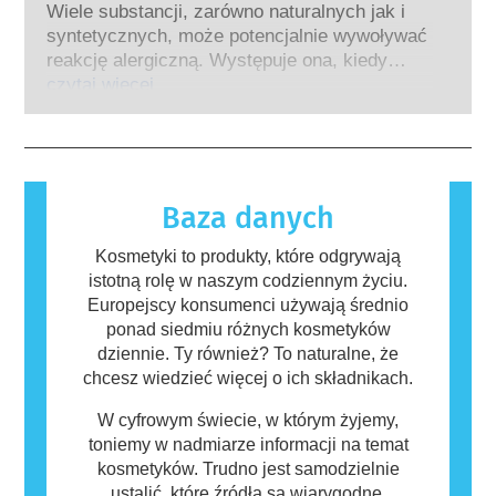
silnym działaniu, ma potwierdzone działanie
Wiele substancji, zarówno naturalnych jak i
testowania na zwierzętach w celu oceny
powodujące zaburzenia układu hormonalnego.
syntetycznych, może potencjalnie wywoływać
bezpieczeństwa składników i produktów
Rygorystyczne oceny bezpieczeństwa
reakcję alergiczną. Występuje ona, kiedy
kosmetycznych.
produktów przeprowadzane przez
układ odpornościowy danej osoby zareaguje
czytaj więcej
wykwalifikowanych ekspertów naukowych, do
na substancje, które dla większości ludzi są
których przeprowadzenia firmy są prawnie
nieszkodliwe. Substancja, która powoduje
zobowiązane, obejmują wszystkie potencjalne
reakcję alergiczną nazywana jest alergenem.
zagrożenia, w tym potencjalne zaburzenia
Kosmetyki i produkty do pielęgnacji ciała
funkcjonowania układu hormonalnego.
mogą zawierać składniki, które dla niektórych
Baza danych
osób mogą okazać się alergizujące. Nie
oznacza to jednak, że produkt nie jest
Kosmetyki to produkty, które odgrywają
bezpieczny dla innych.
istotną rolę w naszym codziennym życiu.
Europejscy konsumenci używają średnio
ponad siedmiu różnych kosmetyków
dziennie. Ty również? To naturalne, że
chcesz wiedzieć więcej o ich składnikach.
W cyfrowym świecie, w którym żyjemy,
toniemy w nadmiarze informacji na temat
kosmetyków. Trudno jest samodzielnie
ustalić, które źródła są wiarygodne.