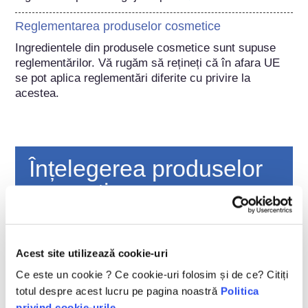
Reglementarea produselor cosmetice
Ingredientele din produsele cosmetice sunt supuse 
reglementărilor. Vă rugăm să rețineți că în afara UE 
se pot aplica reglementări diferite cu privire la 
acestea.
Înțelegerea produselor
cosmetice
Cum sunt păstrate cosmeticele în siguranță
în Europa?
Acest site utilizează cookie-uri
Legile stricte asigură că produsele cosmetice
Ce este un cookie ? Ce cookie-uri folosim și de ce? Citiți
și de îngrijire personală vândute în Uniunea
totul despre acest lucru pe pagina noastră
Politica
Europeană sunt sigure pentru utilizare.
privind cookie-urile