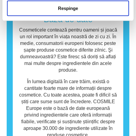
provoacă o reacție alergică se numește
Respinge
alergen. Produsele cosmetice și de îngrijire
personală pot conține ingrediente care pot fi
Baza de date
alergene pentru unele persoane. Acest lucru
nu înseamnă că produsul nu este sigur pentru
Cosmeticele contează pentru oameni și joacă
utilizarea de către alte persoane.
un rol important în viața noastră de zi cu zi. În
medie, consumatorii europeni folosesc peste
șapte produse cosmetice diferite zilnic. Şi
dumneavoastră? Este firesc să doriți să aflați
mai multe despre ingredientele din acele
produse.
În lumea digitală în care trăim, există o
cantitate foarte mare de informații despre
cosmetice. Cu toate acestea, poate fi dificil să
știți care surse sunt de încredere. COSMILE
Europe este o bază de date europeană
privind ingredientele care oferă informații
fiabile, verificate și susținute științific despre
aproape 30.000 de ingrediente utilizate în
produse cosmetice.