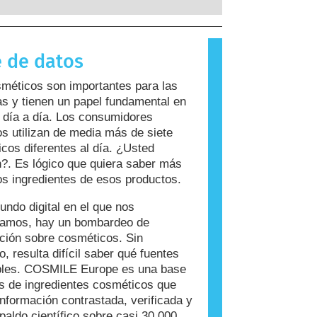
 a sustancias que son inofensivas
ayoría de las personas. Una
 que causa una reacción alérgica se
 de datos
rgeno. Los cosméticos y productos de
ersonal pueden contener ingredientes
méticos son importantes para las
n resultar alergénicos para algunas
s y tienen un papel fundamental en
Esto no significa que el producto no
 día a día. Los consumidores
 para que otros lo utilicen.
s utilizan de media más de siete
cos diferentes al día. ¿Usted
?. Es lógico que quiera saber más
os ingredientes de esos productos.
undo digital en el que nos
ramos, hay un bombardeo de
ción sobre cosméticos. Sin
, resulta difícil saber qué fuentes
ables. COSMILE Europe es una base
s de ingredientes cosméticos que
información contrastada, verificada y
paldo científico sobre casi 30.000