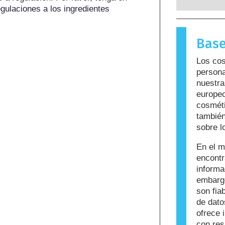
reacciona
gulaciones a los ingredientes 
para la m
sustancia
Base
llama alé
cuidado p
Los cos
que puede
persona
personas. 
nuestra
sea seguro
europeo
cosméti
también
sobre l
En el m
encont
informa
embargo
son fi
de dato
ofrece 
con res