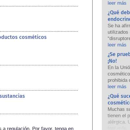
empresas 
leer más
nacionales
¿Qué deb
responsabi
endocrin
seguridad
Se ha afi
utilizados
roductos cosméticos
“disruptor
algunas d
leer más
hormonas.
¿Se prue
una hormon
¡No!
nuestro s
En la Uni
sustancias
cosmético
hormonas,
prohibida 
potentes 
años, muc
leer más
causar alt
prohibició
 sustancias
¿Qué suc
Las rigur
personal h
los produc
cosmétic
desarrollo
científico
Muchas sus
las herra
están lega
tienen el 
animales p
cubren tod
alérgica. 
ingredien
la posible
el sistem
leer más
a regulación. Por favor, tenga en 