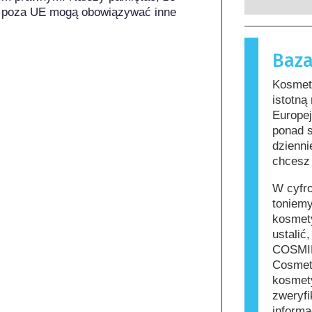
których p
substancje
 poza UE mogą obowiązywać inne 
zobowiąza
nieszkodl
zagrożeni
reakcję a
Baza
funkcjono
Kosmetyki 
zawierać s
Kosmety
mogą okaz
istotną
jednak, że
Europe
innych.
ponad 
dzienni
chcesz 
W cyfr
toniemy
kosmety
ustalić
COSMIL
Cosmet
kosmety
zweryfi
informa