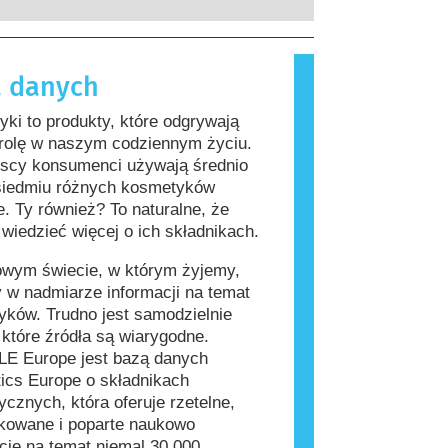
rzeprowadzenia firmy są prawnie
, które dla większości ludzi są
ne, obejmują wszystkie potencjalne
iwe. Substancja, która powoduje
a, w tym potencjalne zaburzenia
lergiczną nazywana jest alergenem.
 danych
wania układu hormonalnego.
i produkty do pielęgnacji ciała mogą
kładniki, które dla niektórych osób
ki to produkty, które odgrywają
ać się alergizujące. Nie oznacza to
 rolę w naszym codziennym życiu.
 produkt nie jest bezpieczny dla
jscy konsumenci używają średnio
siedmiu różnych kosmetyków
e. Ty również? To naturalne, że
wiedzieć więcej o ich składnikach.
owym świecie, w którym żyjemy,
 w nadmiarze informacji na temat
ków. Trudno jest samodzielnie
, które źródła są wiarygodne.
E Europe jest bazą danych
ics Europe o składnikach
cznych, która oferuje rzetelne,
kowane i poparte naukowo
cje na temat niemal 30 000