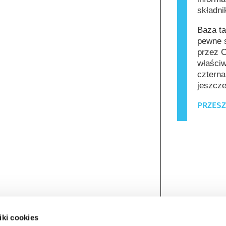
składn
Baza ta
pewne s
przez C
właściw
czterna
jeszcze
PRZESZ
iki cookies