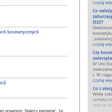
oraz krajo
czytaj wię
wspólnie 
Co należ
bezpiecze
zaburzaj
(ED)?
Niektóry
tach kosmetycznych
kosmetyka
„substanc
hormonaln
czytaj wię
niektóre 
Czy kosm
Tylko dla
zwierzęta
hormon, n
W Unii Eu
funkcjono
zwierzęta
Wiele subs
r. W ciągu
hormony. B
wprowadz
czytaj wię
cji
są to głów
kosmetycz
Co z ale
potwierdz
tak aby st
układu ho
Wiele subs
testowani
Rygorysty
syntetycz
bezpiecze
produktów
reakcję al
kosmetyc
wykwalifi
odpornośc
czytaj wię
om prawnym. Należy pamiętać, że 