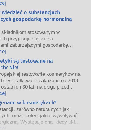
we i europejskie organy regulacyjne
cej
ponoszą odpowiedzialność za
y wiedzieć o substancjach
ństwo produktów kosmetycznych.
ących gospodarkę hormonalną
m składnikom stosowanym w
ch przypisuje się, że są
jami zaburzającymi gospodarkę
ą”, ponieważ mogą naśladować
cej
właściwości naszych hormonów.
etyki są testowane na
tego, że coś może naśladować
ch? Nie!
ie oznacza to, że zakłóci prawidłowe
ropejskiej testowanie kosmetyków na
wanie układu hormonalnego.
ch jest całkowicie zakazane od 2013
tancji, w tym te naturalne, naśladuje
 ostatnich 30 lat, na długo przed
ardzo niewiele substancji jednak, a
eniem zakazu, przemysł
cej
nie leki o silnym działaniu, ma
ny inwestował w badania i rozwój,
rgenami w kosmetykach?
one działanie powodujące zaburzenia
worzyć pionierskie alternatywy dla
rmonalnego.
tancji, zarówno naturalnych jak i
a na zwierzętach w celu oceny
czne oceny bezpieczeństwa
nych, może potencjalnie wywoływać
ństwa składników i produktów
 przeprowadzane przez
ergiczną. Występuje ona, kiedy układ
znych.
kowanych ekspertów naukowych, do
iowy danej osoby zareaguje na
cej