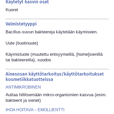
Käytetyt kasvin osat
Kuoret
Valmistetyyppi
Bacillus-suvun bakteereja käytetään käymiseen.

Uute (liuotinuute)

Käymistuote (muutettu entsyymeillä, [home]sienillä 
tai bakteereilla), suodos
Ainesosan käyttötarkoitus/käyttötarkoitukset
kosmetiikkatuotteissa
ANTIMIKROBINEN
Auttaa hillitsemään mikro-organismien kasvua (esim. 
bakteerit ja sienet)
IHOA HOITAVA – EMOLLIENTTI