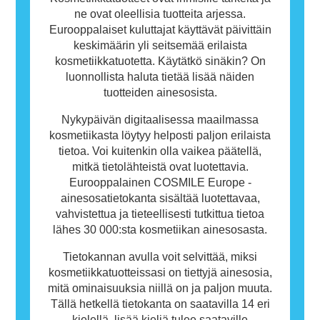
tuotetta.
ne ovat oleellisia tuotteita arjessa.
Eurooppalaiset kuluttajat käyttävät päivittäin
keskimäärin yli seitsemää erilaista
kosmetiikkatuotetta. Käytätkö sinäkin? On
luonnollista haluta tietää lisää näiden
tuotteiden ainesosista.
Nykypäivän digitaalisessa maailmassa
kosmetiikasta löytyy helposti paljon erilaista
tietoa. Voi kuitenkin olla vaikea päätellä,
mitkä tietolähteistä ovat luotettavia.
Eurooppalainen COSMILE Europe -
ainesosatietokanta sisältää luotettavaa,
vahvistettua ja tieteellisesti tutkittua tietoa
lähes 30 000:sta kosmetiikan ainesosasta.
Tietokannan avulla voit selvittää, miksi
kosmetiikkatuotteissasi on tiettyjä ainesosia,
mitä ominaisuuksia niillä on ja paljon muuta.
Tällä hetkellä tietokanta on saatavilla 14 eri
kielellä, lisää kieliä tulee saataville