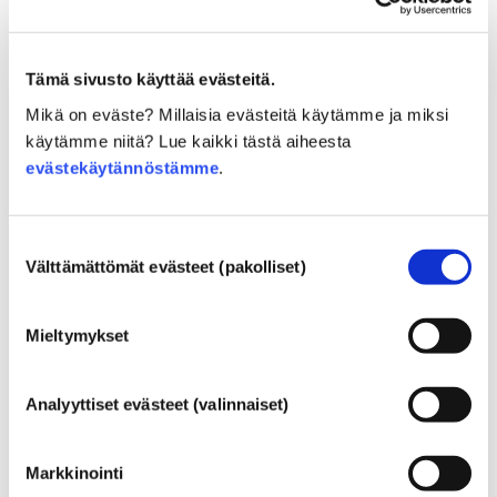
Tämä sivusto käyttää evästeitä.
Kosmetiikkaan liittyviä
Mikä on eväste? Millaisia evästeitä käytämme ja miksi
perustietoja
käytämme niitä? Lue kaikki tästä aiheesta
evästekäytännöstämme
.
Miten kosmetiikkatuotteiden turvallisuus
varmistetaan Euroopassa?
Suostumuksen
Tiukalla lainsäädännöllä varmistetaan, että
Välttämättömät evästeet (pakolliset)
valinta
Euroopan unionissa myytävänä olevat
kosmetiikka- ja henkilökohtaisen hygienian
Mieltymykset
tuotteet ovat turvallisia ihmisille. Yritykset
Lue lisää
sekä kansalliset ja Euroopan unionin
Mitä on hyvä tietää hormonitoimintaa
viranomaiset ovat yhdessä vastuussa
häiritsevistä kemikaaleista?
Analyyttiset evästeet (valinnaiset)
kosmetiikkatuotteiden turvallisuudesta.
Joidenkin kosmetiikassa ja henkilökohtaisen
hygienian tuotteissa käytettyjen ainesosien on
Markkinointi
väitetty olevan hormonitoimintaa häiritseviä